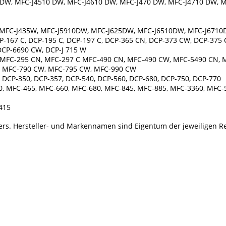
 DW, MFC-J4510 DW, MFC-J4610 DW, MFC-J470 DW, MFC-J4710 DW, 
, MFC-J435W, MFC-J5910DW, MFC-J625DW, MFC-J6510DW, MFC-J671
CP-167 C, DCP-195 C, DCP-197 C, DCP-365 CN, DCP-373 CW, DCP-375
DCP-6690 CW, DCP-J 715 W
, MFC-295 CN, MFC-297 C MFC-490 CN, MFC-490 CW, MFC-5490 CN,
 MFC-790 CW, MFC-795 CW, MFC-990 CW
, DCP-350, DCP-357, DCP-540, DCP-560, DCP-680, DCP-750, DCP-770
0, MFC-465, MFC-660, MFC-680, MFC-845, MFC-885, MFC-3360, MFC-
415
llers. Hersteller- und Markennamen sind Eigentum der jeweiligen R