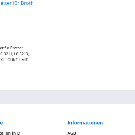
er für Brother
C-3211, LC-3213,
 XL - OHNE LIMIT
ce
Informationen
ellen in D
AGB