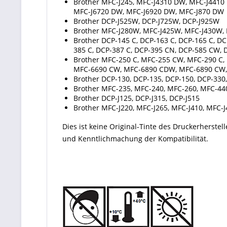
Brother MFC-J245, MFC-J4310 DW, MFC-J4410
MFC-J6720 DW, MFC-J6920 DW, MFC-J870 DW
Brother DCP-J525W, DCP-J725W, DCP-J925W
Brother MFC-J280W, MFC-J425W, MFC-J430W
Brother DCP-145 C, DCP-163 C, DCP-165 C, D
385 C, DCP-387 C, DCP-395 CN, DCP-585 CW, 
Brother MFC-250 C, MFC-255 CW, MFC-290 C
MFC-6690 CW, MFC-6890 CDW, MFC-6890 CW,
Brother DCP-130, DCP-135, DCP-150, DCP-330
Brother MFC-235, MFC-240, MFC-260, MFC-44
Brother DCP-J125, DCP-J315, DCP-J515
Brother MFC-J220, MFC-J265, MFC-J410, MFC-J
Dies ist keine Original-Tinte des Druckerherste
und Kenntlichmachung der Kompatibilität.