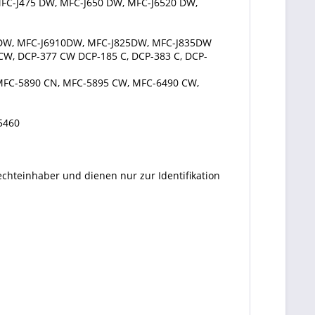
MFC-J475 DW, MFC-J650 DW, MFC-J6520 DW,
0DW, MFC-J6910DW, MFC-J825DW, MFC-J835DW
 CW, DCP-377 CW DCP-185 C, DCP-383 C, DCP-
 MFC-5890 CN, MFC-5895 CW, MFC-6490 CW,
5460
echteinhaber und dienen nur zur Identifikation