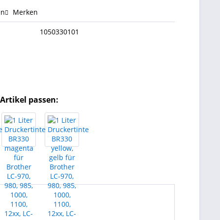
en
Merken
1050330101
Artikel passen: