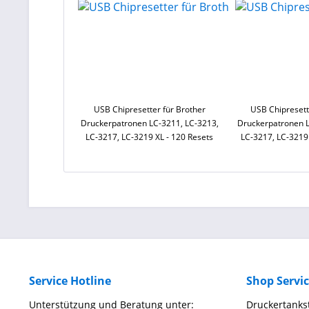
USB Chipresetter für Brother
USB Chipresett
Druckerpatronen LC-3211, LC-3213,
Druckerpatronen L
LC-3217, LC-3219 XL - 120 Resets
LC-3217, LC-3219
Service Hotline
Shop Servi
Unterstützung und Beratung unter:
Druckertankst