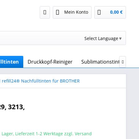
Mein Konto
0,00 €
Select Language
▼
lltinten
Druckkopf-Reiniger
Sublimationstinte & Sub

 refill24® Nachfülltinten für BROTHER
9, 3213,
 Lager, Lieferzeit 1-2 Werktage zzgl. Versand