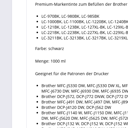
Premium-Markentinte zum Befüllen der Brother
LC-970BK, LC-980BK, LC-985BK
LC-1000BK, LC-1100BK, LC-1220BK, LC-1240BK
LC-121BK, LC-123BK, LC-127XL-BK, LC-129XL-
LC-221BK, LC-223BK, LC-227XL-BK, LC-229XL-
LC-3211BK, LC-3213BK, LC-3217BK, LC-3219X
Farbe: schwarz
Menge: 1000 ml
Geeignet für die Patronen der Drucker
Brother MFC-J5330 DW, MFC-J5330 DW XL, MF
MFC-J6730 DW, MFC-J6930 DW, MFC-J6935 D
Brother DCP-J572, DCP-J772 DNW, DCP-J772 
Brother MFC-J491 DW, MFC-J497 DW, MFC-J8
Brother DCP-J4120 DW, DCP-J562 DW
Brother MFC-J1140 W, MFC-J1150 DW, MFC-J
DW, MFC-J5620 DW, MFC-J5625 DW, MFC-J572
Brother DCP-J132 W, DCP-J152 W, DCP-J152 W