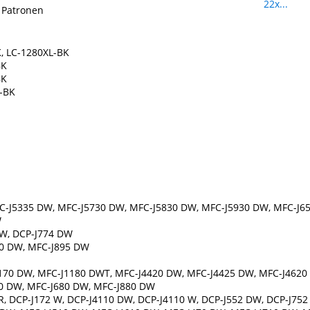
 Patronen
, LC-1280XL-BK
BK
BK
L-BK
C-J5335 DW, MFC-J5730 DW, MFC-J5830 DW, MFC-J5930 DW, MFC-J6
W
DW, DCP-J774 DW
90 DW, MFC-J895 DW
1170 DW, MFC-J1180 DWT, MFC-J4420 DW, MFC-J4425 DW, MFC-J4620
0 DW, MFC-J680 DW, MFC-J880 DW
R, DCP-J172 W, DCP-J4110 DW, DCP-J4110 W, DCP-J552 DW, DCP-J75