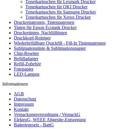
Tonerkartuschen für Lexmark Drucker
Tonerkartuschen für OKI Drucker
Tonerkartuschen für Samsung Drucker
Tonerkartuschen für Xerox Drucker
Druckerpatronen, Tintenpatronen
Tinten für Epson Ecotank Drucker
Druckertinten, Nachfülltinten
Druckkopf-Reiniger
Wiederbefüllbare Quickfill - Fill-In Tintenpatronen
Sublimationstinte & Sublimationspapier
Chip-Resetter
Befülladapter
Refill-Zubehör
Fotopapier
LED-Lampen
Informationen
AGB
Datenschutz
Impressum
Kontakt
Verpackungsverordnung / VerpackG
ElektroG, WEEE Altgeräte-Entsorgung
Batteriegesetz - BattG