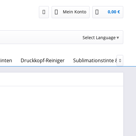
Mein Konto
0,00 €
Select Language
▼
tinten
Druckkopf-Reiniger
Sublimationstinte & Sublim
