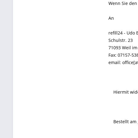
Wenn Sie den 
An
refill24 - Udo
Schulstr. 23
71093 Weil i
Fax: 07157-53
email: office[a
Hiermit wider
Bestellt am __