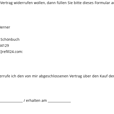
Vertrag widerrufen wollen, dann füllen Sie bitte dieses Formular 
 Berner
m Schönbuch
84129
t]refill24.com:
rufe ich den von mir abgeschlossenen Vertrag über den Kauf de
_____________ / erhalten am _______________