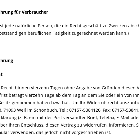
ehrung
für Verbraucher
ist jede natürliche Person, die ein Rechtsgeschäft zu Zwecken abs
lbstständigen beruflichen Tätigkeit zugerechnet werden kann.)
ehrung
ht
 Recht, binnen vierzehn Tagen ohne Angabe von Gründen diesen V
rist beträgt vierzehn Tage ab dem Tag an dem Sie oder ein von Ihne
Besitz genommen haben bzw. hat. Um Ihr Widerrufsrecht auszuüben,
, 71093 Weil im Schönbuch, Tel.: 07157-5384120, Fax: 07157-5384129,
klärung (z. B. ein mit der Post versandter Brief, Telefax, E-Mail od
über Ihren Entschluss, diesen Vertrag zu widerrufen, informieren. 
ular verwenden, das jedoch nicht vorgeschrieben ist.