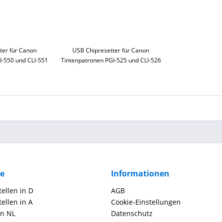
ter für Canon
USB Chipresetter für Canon
I-550 und CLI-551
Tintenpatronen PGI-525 und CLI-526
ce
Informationen
ellen in D
AGB
ellen in A
Cookie-Einstellungen
in NL
Datenschutz