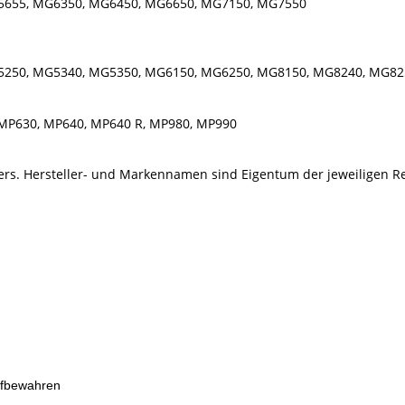
5655, MG6350, MG6450, MG6650, MG7150, MG7550
5250, MG5340, MG5350, MG6150, MG6250, MG8150, MG8240, MG82
MP630, MP640, MP640 R, MP980, MP990
llers. Hersteller- und Markennamen sind Eigentum der jeweiligen R
ufbewahren