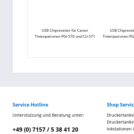
USB Chipresetter für Canon
USB Chipreset
Tintenpatronen PGI-570 und CLI-571
Tintenpatronen PG
Service Hotline
Shop Servi
Unterstützung und Beratung unter:
Druckertankst
Druckertankst
+49 (0) 7157 / 5 38 41 20
Inkstationen 