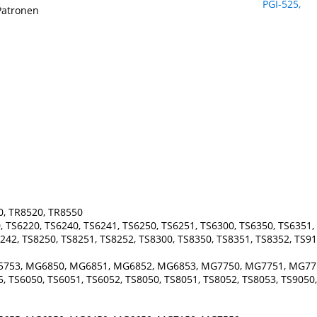
Patronen
0, TR8520, TR8550
 TS6220, TS6240, TS6241, TS6250, TS6251, TS6300, TS6350, TS6351, 
242, TS8250, TS8251, TS8252, TS8300, TS8350, TS8351, TS8352, TS91
5753, MG6850, MG6851, MG6852, MG6853, MG7750, MG7751, MG77
 TS6050, TS6051, TS6052, TS8050, TS8051, TS8052, TS8053, TS9050