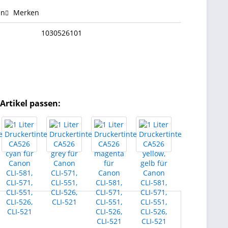
en
Merken
1030526101
Artikel passen: