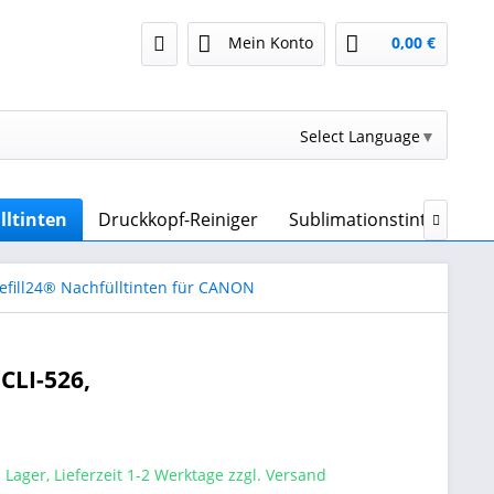
Mein Konto
0,00 €
Select Language
▼
lltinten
Druckkopf-Reiniger
Sublimationstinte & Sub

efill24® Nachfülltinten für CANON
 CLI-526,
 Lager, Lieferzeit 1-2 Werktage zzgl. Versand