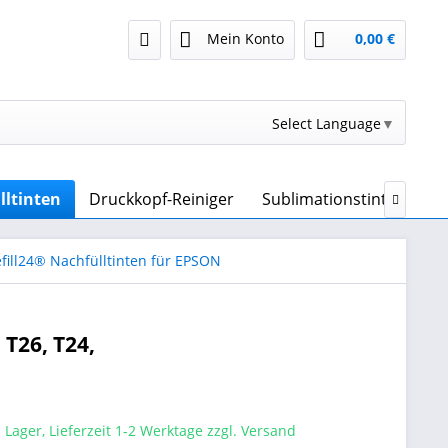
Mein Konto
0,00 €
Select Language
▼
lltinten
Druckkopf-Reiniger
Sublimationstinte & Sub

efill24® Nachfülltinten für EPSON
 T26, T24,
 Lager, Lieferzeit 1-2 Werktage zzgl. Versand