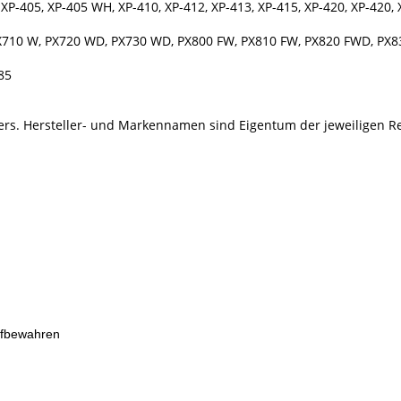
, XP-405, XP-405 WH, XP-410, XP-412, XP-413, XP-415, XP-420, XP-420,
PX710 W, PX720 WD, PX730 WD, PX800 FW, PX810 FW, PX820 FWD, PX
85
llers. Hersteller- und Markennamen sind Eigentum der jeweiligen R
ufbewahren