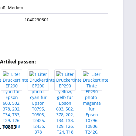
en
Merken
1040290301
Artikel passen:
, T0803