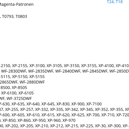
Magenta-Patronen
8, T0793, T0803
150, XP-2155, XP-3100, XP-3105, XP-3150, XP-3155, XP-4100, XP-410
, WF-2830DWF, WF-2835DWF, WF-2840DWF, WF-2845DWF, WF-2850
5115, XP-5150, XP-5155
-2865DWF, WF-2880DWF
-8500, XP-8505
 XP-6100, XP-6105
DWF, WF-3725DWF
630, XP-635, XP-640, XP-645, XP-830, XP-900, XP-7100
 XP-255, XP-257, XP-332, XP-335, XP-342, XP-345, XP-352, XP-355, XP
00, XP-605, XP-610, XP-615, XP-620, XP-625, XP-700, XP-710, XP-720
 XP-850, XP-860, XP-950, XP-960, XP-970
 XP-202, XP-205, XP-210, XP-212, XP-215, XP-225, XP-30, XP-300, XP-