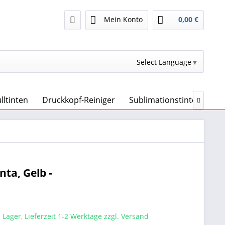
Mein Konto
0,00 €
Select Language
▼
lltinten
Druckkopf-Reiniger
Sublimationstinte & Subl

ta, Gelb -
 Lager, Lieferzeit 1-2 Werktage zzgl. Versand