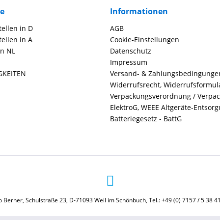
ce
Informationen
ellen in D
AGB
ellen in A
Cookie-Einstellungen
in NL
Datenschutz
Impressum
GKEITEN
Versand- & Zahlungsbedingunge
Widerrufsrecht, Widerrufsformul
Verpackungsverordnung / Verpa
ElektroG, WEEE Altgeräte-Entsor
Batteriegesetz - BattG
 Berner, Schulstraße 23, D-71093 Weil im Schönbuch, Tel.: +49 (0) 7157 / 5 38 4