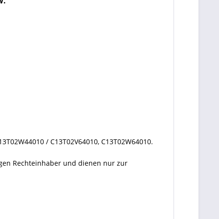
w.
C13T02W44010 / C13T02V64010, C13T02W64010.
ligen Rechteinhaber und dienen nur zur