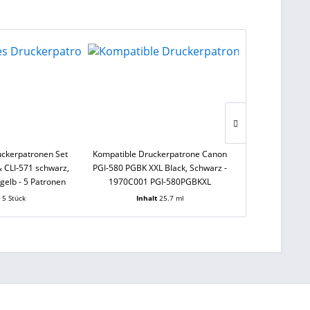
uckerpatronen Set
Kompatible Druckerpatrone Canon
Kompatible XL-
 CLI-571 schwarz,
PGI-580 PGBK XXL Black, Schwarz -
Epson T2991, T2
gelb - 5 Patronen
1970C001 PGI-580PGBKXL
t
5 Stück
Inhalt
25.7 ml
Inh