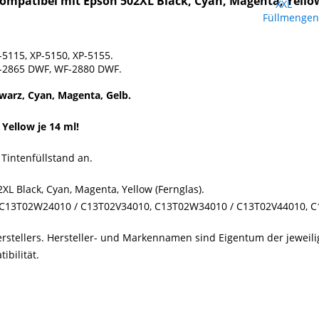
ompatibel mit Epson 502XL Black, Cyan, Magenta, Yello
5115, XP-5150, XP-5155.
-2865 DWF, WF-2880 DWF.
hwarz, Cyan, Magenta, Gelb.
Yellow je 14 ml!
Tintenfüllstand an.
XL Black, Cyan, Magenta, Yellow (Fernglas).
 C13T02W24010 / C13T02V34010, C13T02W34010 / C13T02V44010, 
erstellers. Hersteller- und Markennamen sind Eigentum der jewei
bilität.