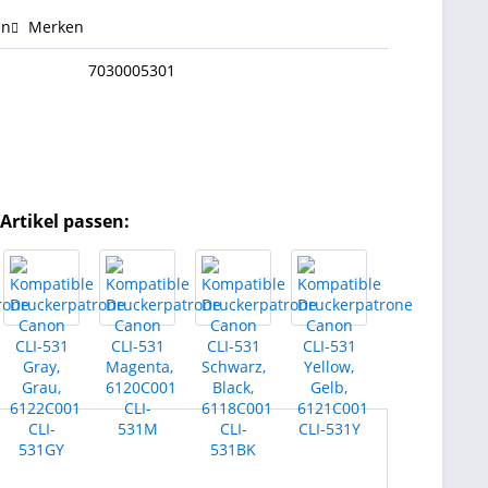
en
Merken
7030005301
Artikel passen: