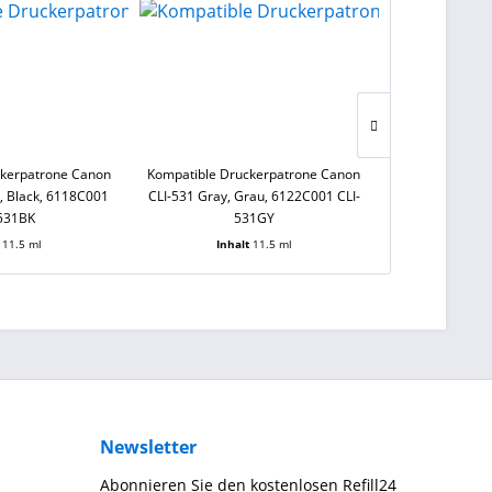
ckerpatrone Canon
Kompatible Druckerpatrone Canon
Kompatible Dr
, Black, 6118C001
CLI-531 Gray, Grau, 6122C001 CLI-
CLI-581 C XXL C
-531BK
531GY
5
t
11.5 ml
Inhalt
11.5 ml
Inha
Newsletter
Abonnieren Sie den kostenlosen Refill24