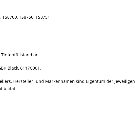
, TS8700, TS8750, TS8751
 Tintenfüllstand an.
GBK Black, 6117C001.
stellers. Hersteller- und Markennamen sind Eigentum der jeweilig
bilität.