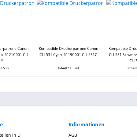
erpatrone Canon
Kompatible Druckerpatrone Canon
Kompatible Dru
lb, 6121C001 CLI-
CLI-531 Cyan, 6119C001 CLI-531C
CLI-531 Schwarz
1Y
CLI
11.5 ml
Inhalt
11.5 ml
Inhal
ce
Informationen
ellen in D
AGB