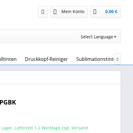
Mein Konto
0,00 €
Select Language
▼
lltinten
Druckkopf-Reiniger
Sublimationstinte & Subl

0PGBK
 Lager, Lieferzeit 1-2 Werktage zzgl. Versand