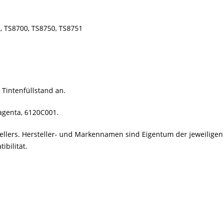
, TS8700, TS8750, TS8751
 Tintenfüllstand an.
agenta, 6120C001.
stellers. Hersteller- und Markennamen sind Eigentum der jeweilig
bilität.