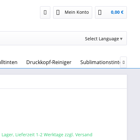
Mein Konto
0,00 €
Select Language
▼
lltinten
Druckkopf-Reiniger
Sublimationstinte & Subl

 Lager, Lieferzeit 1-2 Werktage zzgl. Versand