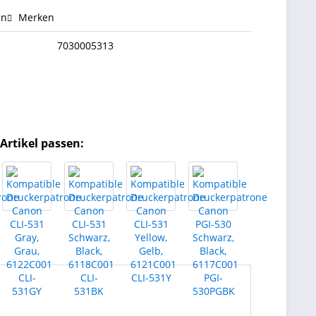
en
Merken
7030005313
Artikel passen: