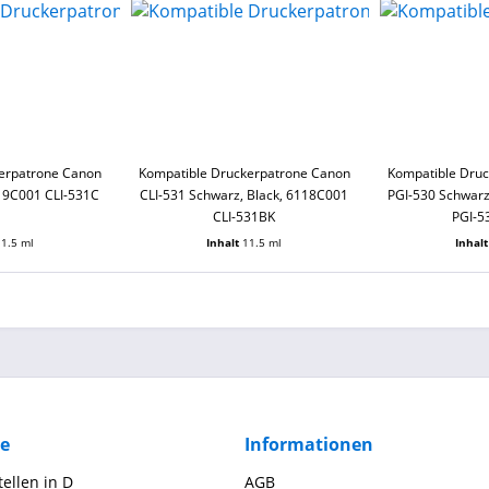
erpatrone Canon
Kompatible Druckerpatrone Canon
Kompatible Dru
19C001 CLI-531C
CLI-531 Schwarz, Black, 6118C001
PGI-530 Schwarz
CLI-531BK
PGI-
11.5 ml
Inhalt
11.5 ml
Inhal
ce
Informationen
ellen in D
AGB