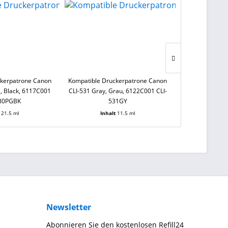
ckerpatrone Canon
Kompatible Druckerpatrone Canon
Kompatible Dr
, Black, 6117C001
CLI-531 Gray, Grau, 6122C001 CLI-
CLI-581 M XXL 
530PGBK
531GY
CLI
t
21.5 ml
Inhalt
11.5 ml
Inha
Newsletter
Abonnieren Sie den kostenlosen Refill24