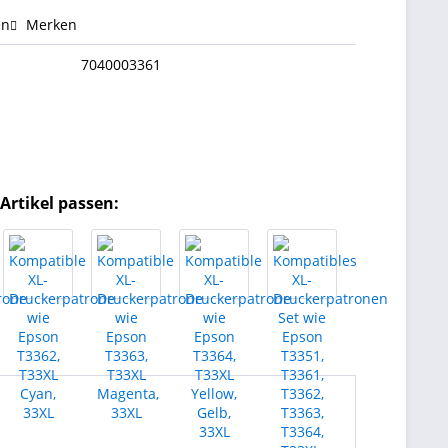
en
Merken
7040003361
Artikel passen: