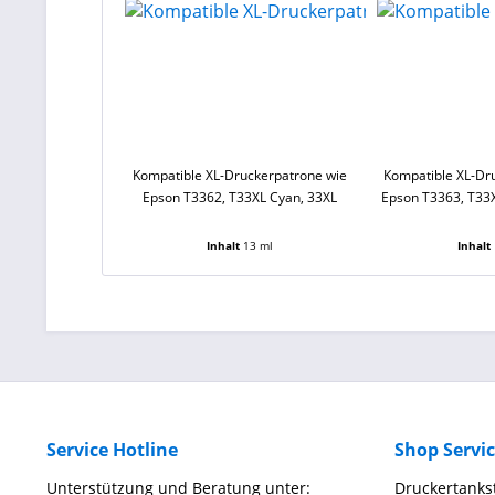
Kompatible XL-Druckerpatrone wie
Kompatible XL-Dr
Epson T3362, T33XL Cyan, 33XL
Epson T3363, T33
Inhalt
13 ml
Inhalt
Service Hotline
Shop Servi
Unterstützung und Beratung unter:
Druckertankst