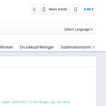
Mein Konto
0,00 €
Select Language
▼
lltinten
Druckkopf-Reiniger
Sublimationstinte & Subl

 Lager, Lieferzeit 1-2 Werktage zzgl. Versand