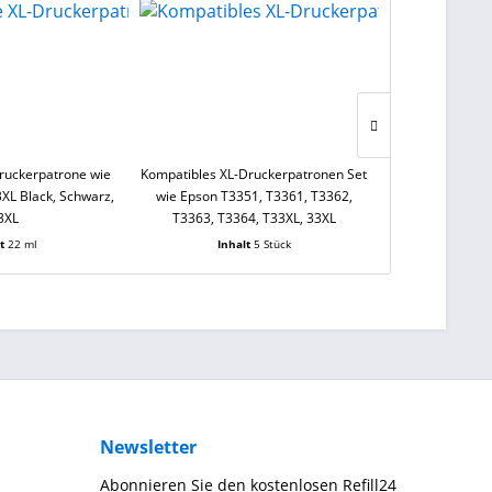
ruckerpatrone wie
Kompatibles XL-Druckerpatronen Set
Kompatible XL-
XL Black, Schwarz,
wie Epson T3351, T3361, T3362,
Epson T2991, T2
3XL
T3363, T3364, T33XL, 33XL
lt
22 ml
Inhalt
5 Stück
Inh
Newsletter
Abonnieren Sie den kostenlosen Refill24