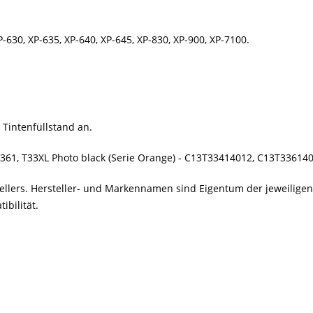
630, XP-635, XP-640, XP-645, XP-830, XP-900, XP-7100.
 Tintenfüllstand an.
3361, T33XL Photo black (Serie Orange) - C13T33414012, C13T33614
stellers. Hersteller- und Markennamen sind Eigentum der jeweilig
bilität.