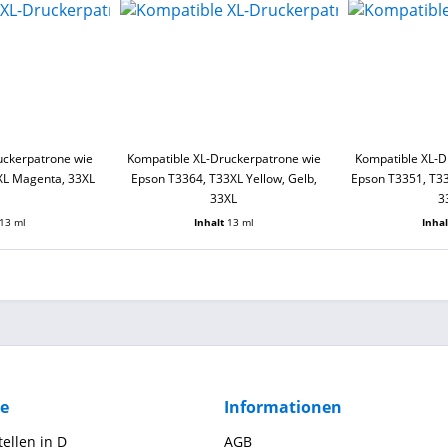
uckerpatrone wie
Kompatible XL-Druckerpatrone wie
Kompatible XL-D
XL Magenta, 33XL
Epson T3364, T33XL Yellow, Gelb,
Epson T3351, T33
33XL
3
13 ml
Inhalt
13 ml
Inha
ce
Informationen
ellen in D
AGB