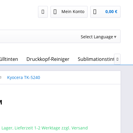
Mein Konto
0,00 €
Select Language
▼
ülltinten
Druckkopf-Reiniger
Sublimationstinte & Sub

Kyocera TK-5240
M
 Lager, Lieferzeit 1-2 Werktage zzgl. Versand