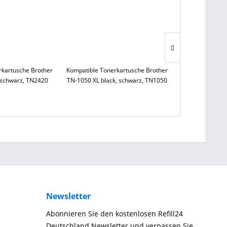
rkartusche Brother
Kompatible Tonerkartusche Brother
Kompatible Dr
 schwarz, TN2420
TN-1050 XL black, schwarz, TN1050
CLI-531 Yellow,
Inha
Newsletter
Abonnieren Sie den kostenlosen Refill24
Deutschland Newsletter und verpassen Sie