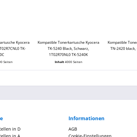
artusche Kyocera
Kompatible Tonerkartusche Kyocera
Kompatible Tone
1T02R7CNL0 TK-
TK-5240 Black, Schwarz,
TN-2420 black,
0C
1T02R70NL0 TK-5240K
0 Seiten
Inhalt
4000 Seiten
ce
Informationen
ellen in D
AGB
ellen in A
Cookie-Einstellungen