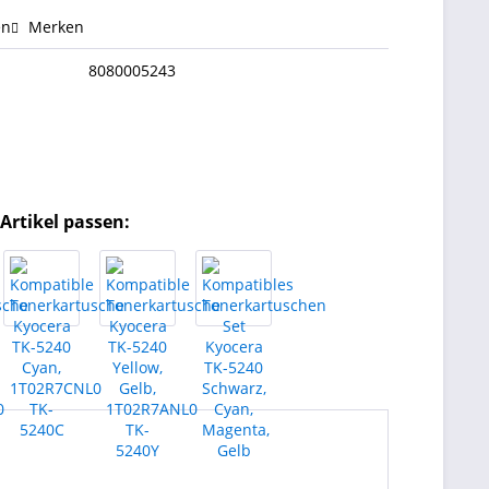
en
Merken
8080005243
Artikel passen: