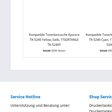
Kompatible Tonerkartusche Kyocera
Kompatible Tonerk
TK-5240 Yellow, Gelb, 1T02R7ANL0
TK-5240 Cyan, 
TK-5240Y
524
Inhalt
3000 Seiten
Inhalt
300
Service Hotline
Shop Servi
Unterstützung und Beratung unter:
Druckertankst
Druckertankst