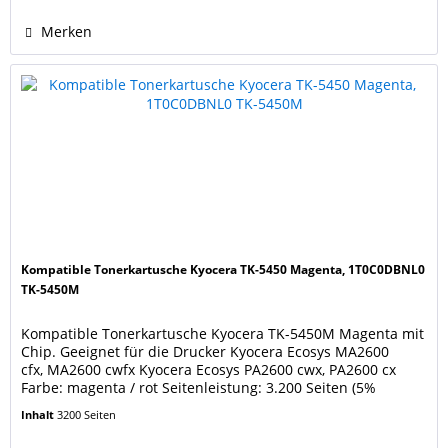
werden...
Merken
Kompatible Tonerkartusche Kyocera TK-5450 Magenta, 1T0C0DBNL0
TK-5450M
Kompatible Tonerkartusche Kyocera TK-5450M Magenta mit
Chip. Geeignet für die Drucker Kyocera Ecosys MA2600
cfx, MA2600 cwfx Kyocera Ecosys PA2600 cwx, PA2600 cx
Farbe: magenta / rot Seitenleistung: 3.200 Seiten (5%
Bedeckung), wie eine neue originale Kyocera Kartusche TK-
Inhalt
3200 Seiten
5450 Magenta. Ersetzt Original Kyocera Tonerkartusche TK-
5450M Magenta 1T0C0DBNL0 . Unsere...