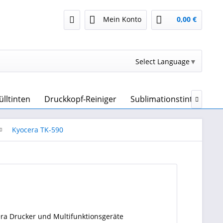
Mein Konto
0,00 €
Select Language
▼
ülltinten
Druckkopf-Reiniger
Sublimationstinte & Sub

Kyocera TK-590
era Drucker und Multifunktionsgeräte