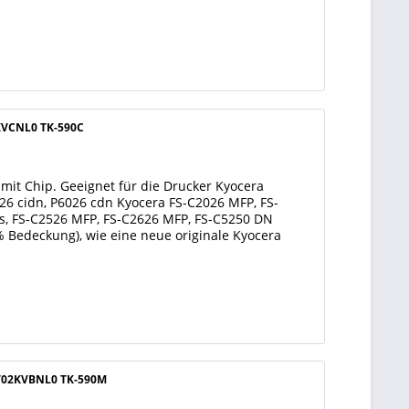
2KVCNL0 TK-590C
it Chip. Geeignet für die Drucker Kyocera
6 cidn, P6026 cdn Kyocera FS-C2026 MFP, FS-
s, FS-C2526 MFP, FS-C2626 MFP, FS-C5250 DN
5% Bedeckung), wie eine neue originale Kyocera
1T02KVBNL0 TK-590M