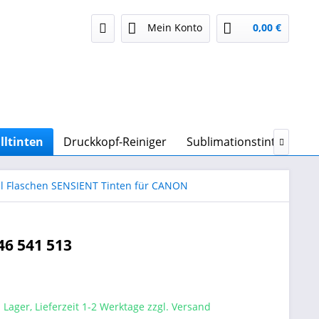
Mein Konto
0,00 €
lltinten
Druckkopf-Reiniger
Sublimationstinte & Sub

l Flaschen SENSIENT Tinten für CANON
46 541 513
 Lager, Lieferzeit 1-2 Werktage zzgl. Versand