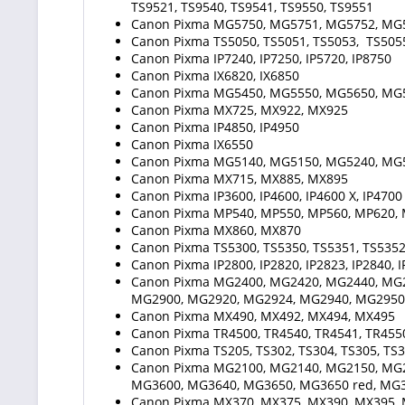
TS9521, TS9540, TS9541, TS9550, TS9551
Canon Pixma MG5750, MG5751, MG5752, MG
Canon Pixma TS5050, TS5051, TS5053, TS5055,
Canon Pixma IP7240, IP7250, IP5720, IP8750
Canon Pixma IX6820, IX6850
Canon Pixma MG5450, MG5550, MG5650, MG
Canon Pixma MX725, MX922, MX925
Canon Pixma IP4850, IP4950
Canon Pixma IX6550
Canon Pixma MG5140, MG5150, MG5240, MG
Canon Pixma MX715, MX885, MX895
Canon Pixma IP3600, IP4600, IP4600 X, IP4700
Canon Pixma MP540, MP550, MP560, MP620, 
Canon Pixma MX860, MX870
Canon Pixma TS5300, TS5350, TS5351, TS5352,
Canon Pixma IP2800, IP2820, IP2823, IP2840, 
Canon Pixma MG2400, MG2420, MG2440, MG2
MG2900, MG2920, MG2924, MG2940, MG2950
Canon Pixma MX490, MX492, MX494, MX495
Canon Pixma TR4500, TR4540, TR4541, TR455
Canon Pixma TS205, TS302, TS304, TS305, TS3
Canon Pixma MG2100, MG2140, MG2150, MG2
MG3600, MG3640, MG3650, MG3650 red, MG3
Canon Pixma MX370, MX375, MX390, MX395, 