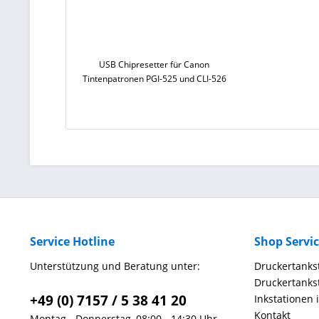
USB Chipresetter für Canon
Tintenpatronen PGI-525 und CLI-526
Service Hotline
Shop Servi
Unterstützung und Beratung unter:
Druckertankst
Druckertankst
+49 (0) 7157 / 5 38 41 20
Inkstationen 
Kontakt
Montag - Donnerstag, 08:00 - 14:30 Uhr