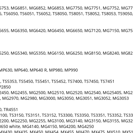
5753, MG6851, MG6852, MG6853, MG7750, MG7751, MG7752, MG77
 TS6050, TS6051, TS6052, TS8050, TS8051, TS8052, TS8053, TS9050
5655, MG6350, MG6420, MG6450, MG6650, MG7120, MG7150, MG75
5250, MG5340, MG5350, MG6150, MG6250, MG8150, MG8240, MG82
MP630, MP640, MP640 R, MP980, MP990
 TS5353, TS5450, TS5451, TS5452, TS7400, TS7450, TS7451
IP2850
450, MG2455, MG2500, MG2510, MG2520, MG2540, MG2540S, MG2
, MG2970, MG2980, MG3000, MG3050, MG3051, MG3052, MG3053
0, TR4551
100, TS3150, TS3151, TS3152, TS3300, TS3350, TS3351, TS3352, TS33
200, MG2250, MG2255, MG3100, MG3140, MG3150, MG3155, MG32
650 white, MG4140, MG4150, MG4200, MG4250
MX430, MX435, MX450, MX454, MX455, MX470, MX475, MX510, MX51