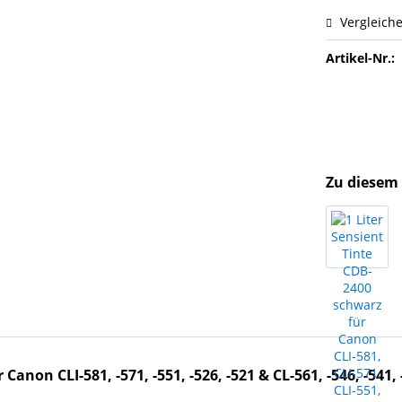
Vergleich
Artikel-Nr.:
Zu diesem 
Canon CLI-581, -571, -551, -526, -521 & CL-561, -546, -541, -