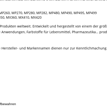
MP260, MP270, MP280, MP282, MP480, MP490, MP495, MP499
50, MX360, MX410, MX420
rodukten weltweit. Entwickelt und hergestellt von einem der größ
le Anwendungen, Farbstoffe für Lebensmittel, Pharmazeutika… produ
Alle Hersteller- und Markennamen dienen nur zur Kenntlichmachung
ufbewahren