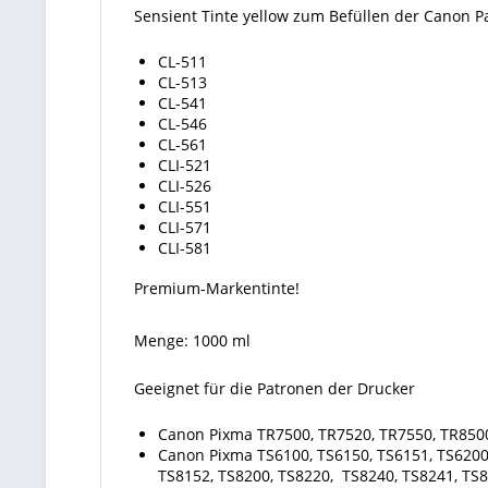
Sensient Tinte yellow zum Befüllen der Canon 
CL-511
CL-513
CL-541
CL-546
CL-561
CLI-521
CLI-526
CLI-551
CLI-571
CLI-581
Premium-Markentinte!
Menge: 1000 ml
Geeignet für die Patronen der Drucker
Canon Pixma TR7500, TR7520, TR7550, TR850
Canon Pixma TS6100, TS6150, TS6151, TS6200,
TS8152, TS8200, TS8220, TS8240, TS8241, TS8