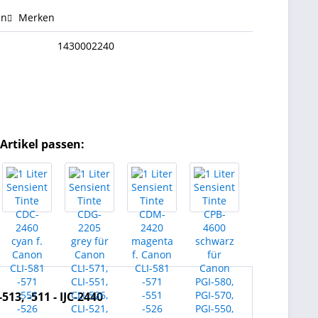
en
Merken
1430002240
Artikel passen:
513, -511 - IJC-2440