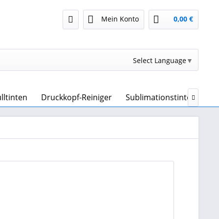
Mein Konto
0,00 €
Select Language
▼
lltinten
Druckkopf-Reiniger
Sublimationstinte & Subl
