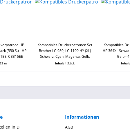
ckerpatrone HP
Kompatibles Druckerpatronen Set
Kompatibles Dr
ack (550 S.) - HP
Brother LC-980, LC-1100 HY (XL)
HP 364XL Schwar
1EE, CB316EE
Schwarz, Cyan, Magenta, Gelb,
Gelb - 
LC1100
23 ml
Inhalt
4 Stück
Inhal
ce
Informationen
ellen in D
AGB