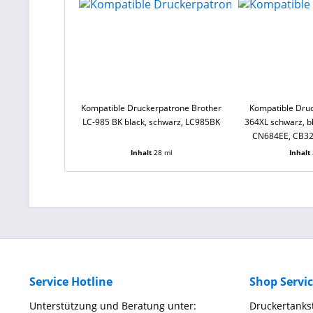
Kompatible Druckerpatrone Brother
Kompatible Dru
LC-985 BK black, schwarz, LC985BK
364XL schwarz, bl
CN684EE, CB32
Inhalt
28 ml
Inhalt
Service Hotline
Shop Servi
Unterstützung und Beratung unter:
Druckertankst