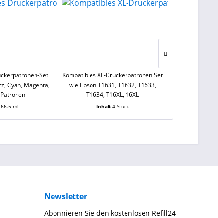
uckerpatronen-Set
Kompatibles XL-Druckerpatronen Set
Kompatibles D
z, Cyan, Magenta,
wie Epson T1631, T1632, T1633,
Canon PGI-570 
4 Patronen
T1634, T16XL, 16XL
cyan, magenta,
t
66.5 ml
Inhalt
4 Stück
Inha
Newsletter
Abonnieren Sie den kostenlosen Refill24