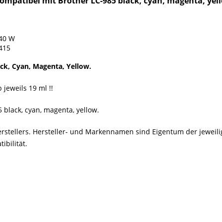
mpatibel mit Brother LC-985 black, cyan, magenta, yel
140 W
415
ack, Cyan, Magenta, Yellow.
jeweils 19 ml !!
 black, cyan, magenta, yellow.
erstellers. Hersteller- und Markennamen sind Eigentum der jewei
bilität.