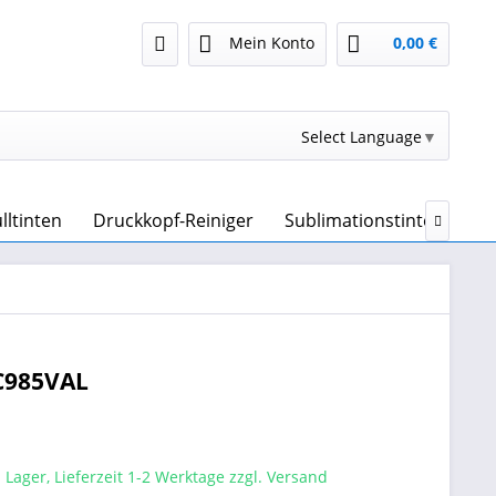
Mein Konto
0,00 €
Select Language
▼
lltinten
Druckkopf-Reiniger
Sublimationstinte & Subl

LC985VAL
 Lager, Lieferzeit 1-2 Werktage zzgl. Versand