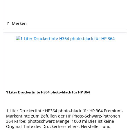
sind Eigentum der jeweiligen Rechteinhaber und dienen
nur zur Identifikation und Kenntlichmachung der
Kompatibilität.
Merken
1 Liter Druckertinte H364 photo-black für HP 364
1 Liter Druckertinte HP364 photo-black für HP 364 Premium-
Markentinte zum Befüllen der HP Photo-Schwarz-Patronen
364 Farbe: photoschwarz Menge: 1000 ml Dies ist keine
Original-Tinte des Druckerherstellers. Hersteller- und