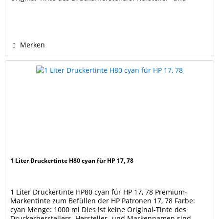
Markennamen sind Eigentum der jeweiligen Rechteinhaber
und dienen nur zur Identifikation und Kenntlichmachung
der Kompatibilität.
Merken
1 Liter Druckertinte H80 cyan für HP 17, 78
1 Liter Druckertinte HP80 cyan für HP 17, 78 Premium-
Markentinte zum Befüllen der HP Patronen 17, 78 Farbe:
cyan Menge: 1000 ml Dies ist keine Original-Tinte des
Druckerherstellers. Hersteller- und Markennamen sind