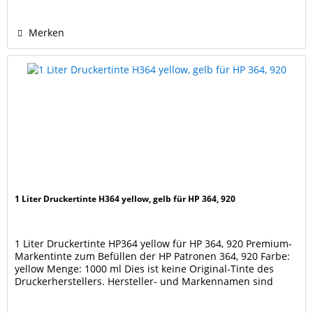
Pro 6970, Pro 6975, Pro 6978 HP OfficeJet...
Merken
1 Liter Druckertinte H364 yellow, gelb für HP 364, 920
1 Liter Druckertinte HP364 yellow für HP 364, 920 Premium-
Markentinte zum Befüllen der HP Patronen 364, 920 Farbe:
yellow Menge: 1000 ml Dies ist keine Original-Tinte des
Druckerherstellers. Hersteller- und Markennamen sind
Eigentum der jeweiligen Rechteinhaber und dienen nur zur
Identifikation und Kenntlichmachung der Kompatibilität.