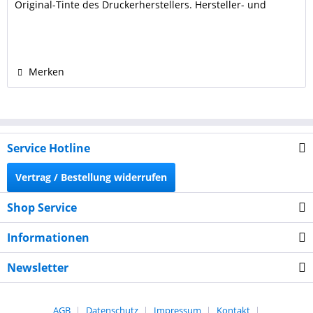
Original-Tinte des Druckerherstellers. Hersteller- und
Markennamen sind Eigentum der jeweiligen Rechteinhaber
und dienen nur zur Identifikation und Kenntlichmachung
der Kompatibilität.
Merken
Service Hotline
Vertrag / Bestellung widerrufen
Shop Service
Informationen
Newsletter
AGB
Datenschutz
Impressum
Kontakt