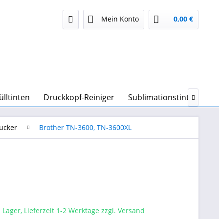
Mein Konto
0,00 €
ülltinten
Druckkopf-Reiniger
Sublimationstinte & Sub

ucker
Brother TN-3600, TN-3600XL
 Lager, Lieferzeit 1-2 Werktage zzgl. Versand