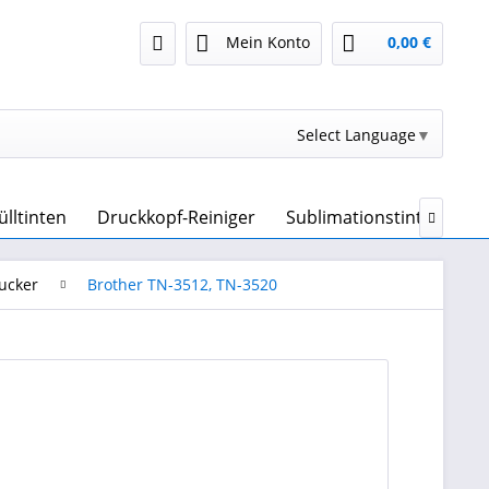
Mein Konto
0,00 €
Select Language
▼
ülltinten
Druckkopf-Reiniger
Sublimationstinte & Sub

ucker
Brother TN-3512, TN-3520