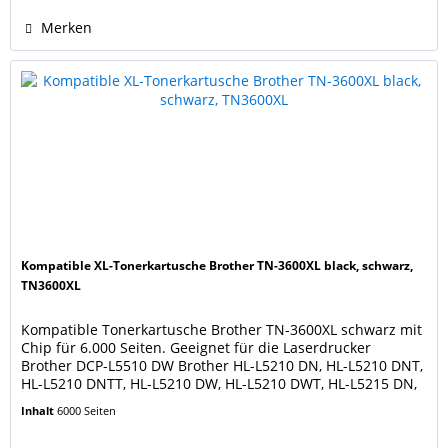
Merken
Kompatible XL-Tonerkartusche Brother TN-3600XL black, schwarz,
TN3600XL
Kompatible Tonerkartusche Brother TN-3600XL schwarz mit
Chip für 6.000 Seiten. Geeignet für die Laserdrucker
Brother DCP-L5510 DW Brother HL-L5210 DN, HL-L5210 DNT,
HL-L5210 DNTT, HL-L5210 DW, HL-L5210 DWT, HL-L5215 DN,
HL-L6210 DW, HL-L6410 DN, HL-L6415 DN, HL-L6415 DW
Inhalt
6000 Seiten
Brother MFC EX 910 Brother MFC-L5710 DN, MFC-L5710 DW,
MFC-L5715 DN, MFC-L6710 DW, MFC-L6910 DN, MFC-L6915...