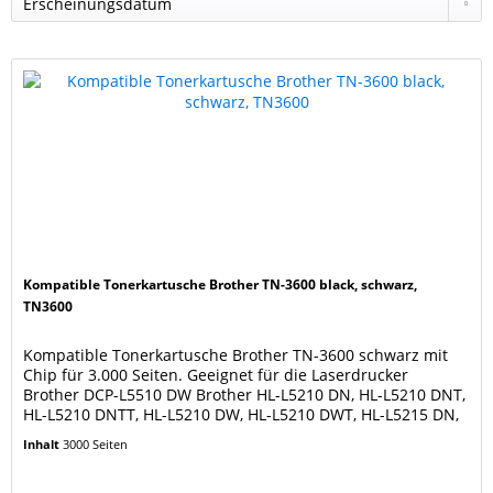
Kompatible Tonerkartusche Brother TN-3600 black, schwarz,
TN3600
Kompatible Tonerkartusche Brother TN-3600 schwarz mit
Chip für 3.000 Seiten. Geeignet für die Laserdrucker
Brother DCP-L5510 DW Brother HL-L5210 DN, HL-L5210 DNT,
HL-L5210 DNTT, HL-L5210 DW, HL-L5210 DWT, HL-L5215 DN,
HL-L6210 DW, HL-L6410 DN, HL-L6415 DN, HL-L6415 DW
Inhalt
3000 Seiten
Brother MFC EX 910 Brother MFC-L5710 DN, MFC-L5710 DW,
MFC-L5715 DN, MFC-L6710 DW, MFC-L6910 DN, MFC-L6915...