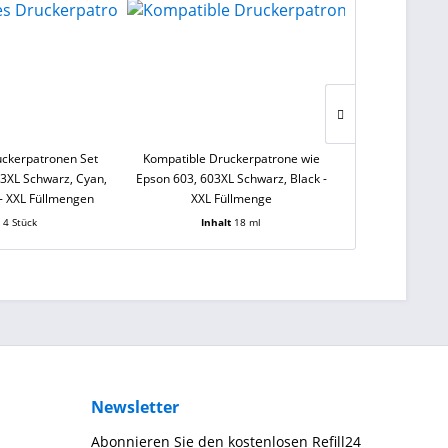
uckerpatronen Set
Kompatible Druckerpatrone wie
Kompatibles D
03XL Schwarz, Cyan,
Epson 603, 603XL Schwarz, Black -
Canon PGI-570 
- XXL Füllmengen
XXL Füllmenge
cyan, magenta,
t
4 Stück
Inhalt
18 ml
Inha
Newsletter
Abonnieren Sie den kostenlosen Refill24