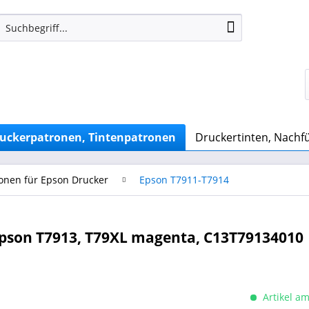
uckerpatronen, Tintenpatronen
Druckertinten, Nachfü
onen für Epson Drucker
Epson T7911-T7914
pson T7913, T79XL magenta, C13T79134010
Artikel am