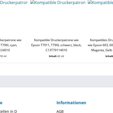
kerpatrone wie
Kompatible Druckerpatrone wie
Kompatibles Dr
 T79XL cyan,
Epson T7911, T79XL schwarz, black,
wie Epson 603, 6
124010
C13T79114010
Magenta, Gelb 
18 ml
Inhalt
42 ml
Inhal
ce
Informationen
ellen in D
AGB