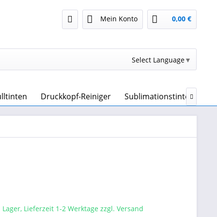
Mein Konto
0,00 €
Select Language
▼
lltinten
Druckkopf-Reiniger
Sublimationstinte & Subl

 Lager, Lieferzeit 1-2 Werktage zzgl. Versand