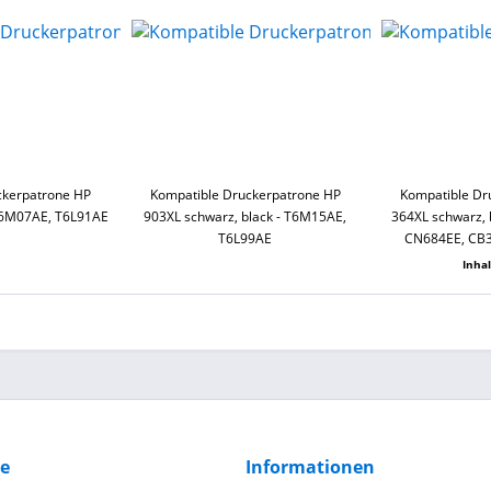
ckerpatrone HP
Kompatible Druckerpatrone HP
Kompatible Dr
T6M07AE, T6L91AE
903XL schwarz, black - T6M15AE,
364XL schwarz, b
T6L99AE
CN684EE, CB
Inha
ce
Informationen