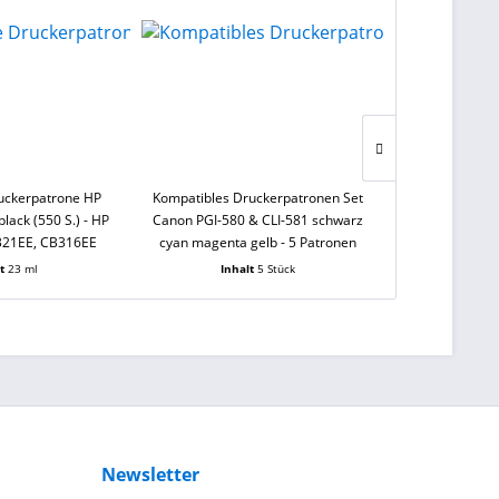
uckerpatrone HP
Kompatibles Druckerpatronen Set
Kompatible Dr
lack (550 S.) - HP
Canon PGI-580 & CLI-581 schwarz
CLI-581 Y XX
321EE, CB316EE
cyan magenta gelb - 5 Patronen
1997C001
lt
23 ml
Inhalt
5 Stück
Inha
Newsletter