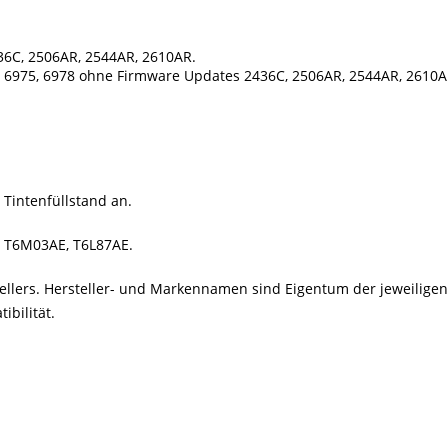
36C, 2506AR, 2544AR, 2610AR.
70, 6975, 6978 ohne Firmware Updates 2436C, 2506AR, 2544AR, 2610A
 Tintenfüllstand an.
 - T6M03AE, T6L87AE.
stellers. Hersteller- und Markennamen sind Eigentum der jeweilig
bilität.