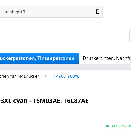
uckerpatronen, Tintenpatronen
Druckertinten, Nachfü
onen für HP Drucker
HP 903, 903XL
3XL cyan - T6M03AE, T6L87AE
Artikel am