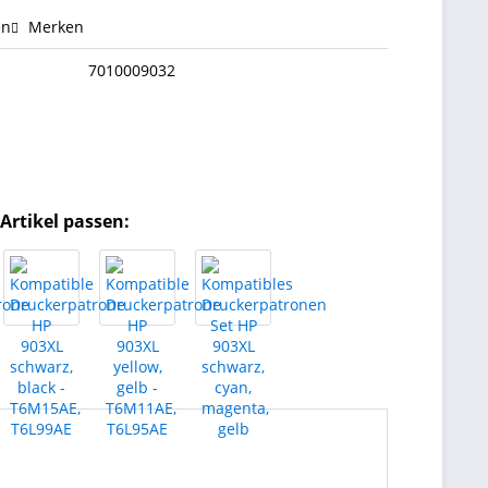
en
Merken
7010009032
Artikel passen: