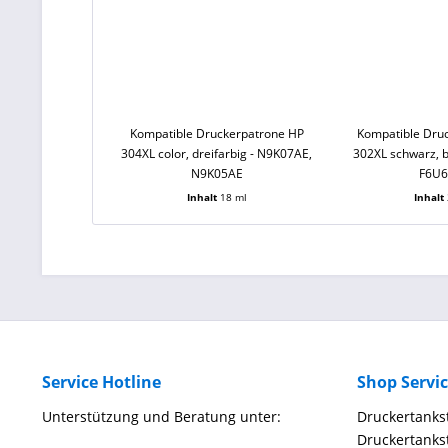
Kompatible Druckerpatrone HP
Kompatible Dru
304XL color, dreifarbig - N9K07AE,
302XL schwarz, b
N9K05AE
F6U
Inhalt
18 ml
Inhalt
Service Hotline
Shop Servi
Unterstützung und Beratung unter:
Druckertankst
Druckertankst