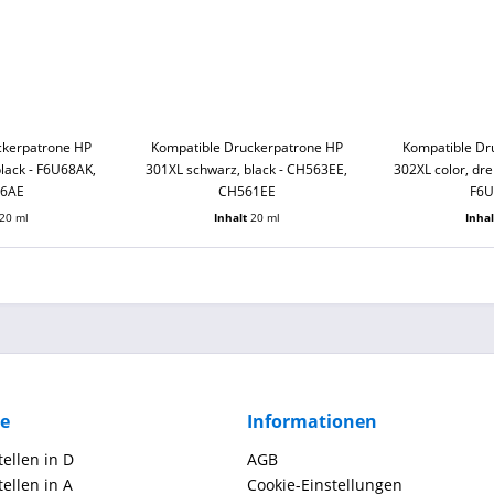
ckerpatrone HP
Kompatible Druckerpatrone HP
Kompatible Dr
lack - F6U68AK,
301XL schwarz, black - CH563EE,
302XL color, dre
66AE
CH561EE
F6U
20 ml
Inhalt
20 ml
Inha
ce
Informationen
ellen in D
AGB
ellen in A
Cookie-Einstellungen