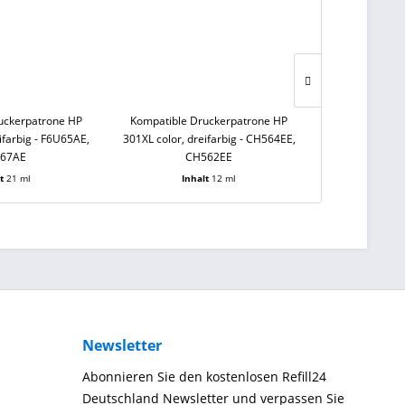
uckerpatrone HP
Kompatible Druckerpatrone HP
Kompatible Dr
ifarbig - F6U65AE,
301XL color, dreifarbig - CH564EE,
PG-545 XL 
67AE
CH562EE
lt
21 ml
Inhalt
12 ml
Inh
Newsletter
Abonnieren Sie den kostenlosen Refill24
Deutschland Newsletter und verpassen Sie