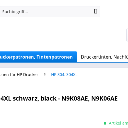
uckerpatronen, Tintenpatronen
Druckertinten, Nachfü
onen für HP Drucker
HP 304, 304XL
4XL schwarz, black - N9K08AE, N9K06AE
Artikel am