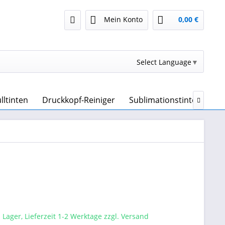
Mein Konto
0,00 €
Select Language
▼
lltinten
Druckkopf-Reiniger
Sublimationstinte & Subl

 Lager, Lieferzeit 1-2 Werktage zzgl. Versand