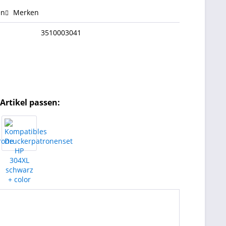
en
Merken
3510003041
Artikel passen: