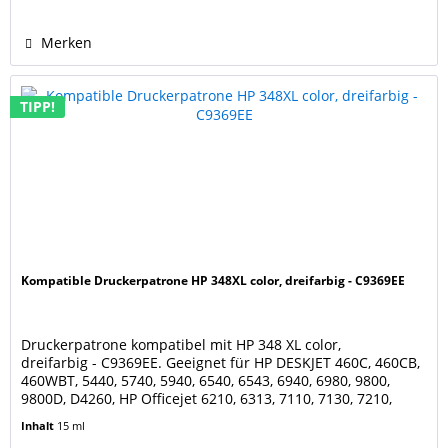
C4173, C4175, C4180, C4183, C4188, C4190, C4193,...
Merken
TIPP!
Kompatible Druckerpatrone HP 348XL color, dreifarbig - C9369EE
Druckerpatrone kompatibel mit HP 348 XL color,
dreifarbig - C9369EE. Geeignet für HP DESKJET 460C, 460CB,
460WBT, 5440, 5740, 5940, 6540, 6543, 6940, 6980, 9800,
9800D, D4260, HP Officejet 6210, 6313, 7110, 7130, 7210,
7310, H470, H470b, H470wbt, J5780, J5785, J6410, J6424,
Inhalt
15 ml
K7100 HP Photosmart 2575, 2610, 2710, 8050xi, 8150,