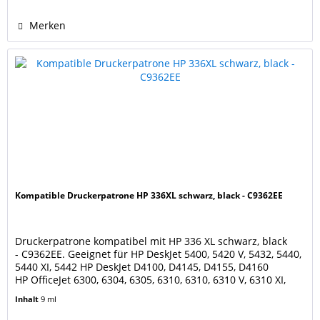
Merken
Kompatible Druckerpatrone HP 336XL schwarz, black - C9362EE
Druckerpatrone kompatibel mit HP 336 XL schwarz, black
- C9362EE. Geeignet für HP DeskJet 5400, 5420 V, 5432, 5440,
5440 XI, 5442 HP DeskJet D4100, D4145, D4155, D4160
HP OfficeJet 6300, 6304, 6305, 6310, 6310, 6310 V, 6310 XI,
6313, 6315, 6318 HP PhotoSmart 2500, 2570, 2575, 2575 xi,
Inhalt
9 ml
7800, 7850, 7850, 7850 V, 7850 XI HP PhotoSmart C3100,
C3110, C3125, C3135, C3140, C3150,...