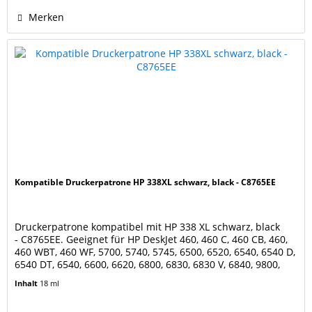
Merken
Kompatible Druckerpatrone HP 338XL schwarz, black - C8765EE
Druckerpatrone kompatibel mit HP 338 XL schwarz, black
- C8765EE. Geeignet für HP DeskJet 460, 460 C, 460 CB, 460,
460 WBT, 460 WF, 5700, 5740, 5745, 6500, 6520, 6540, 6540 D,
6540 DT, 6540, 6600, 6620, 6800, 6830, 6830 V, 6840, 9800,
9800 D, 9800, 9803, 9803 D, 9860 HP OfficeJet 100, 150
Inhalt
18 ml
Mobile, 6200, 6205, 6210, 6210, 6210 V, 6210 XI, 6215, 7210,
7210 XI, 7300, 7310, 7310...