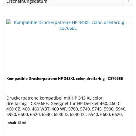
Kompatible Druckerpatrone HP 343XL color, dreifarbig - C8766EE
Druckerpatrone kompatibel mit HP 343 XL color,
dreifarbig - C8766EE. Geeignet für HP DeskJet 460, 460 C,
460 CB, 460, 460 WBT, 460 WF, 5700, 5740, 5745, 5900, 5940,
5950, 6500, 6520, 6540, 6540 D, 6540 DT, 6540, 6600, 6620,
6800, 6830, 6830 V, 6840, 6900, 6940, 6940 DT, 6980, 6980 DT,
Inhalt
18 ml
6985, 6988, 6988 DT, 6988, 6988 XI HP DeskJet D4100, D4145,
D4155, D4160 HP OfficeJet 100,...