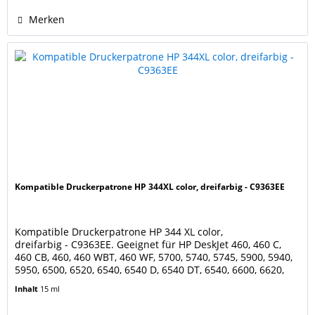
Merken
Kompatible Druckerpatrone HP 344XL color, dreifarbig - C9363EE
Kompatible Druckerpatrone HP 344 XL color,
dreifarbig - C9363EE. Geeignet für HP DeskJet 460, 460 C,
460 CB, 460, 460 WBT, 460 WF, 5700, 5740, 5745, 5900, 5940,
5950, 6500, 6520, 6540, 6540 D, 6540 DT, 6540, 6600, 6620,
6800, 6830, 6830 V, 6840, 6900, 6940, 6940 DT, 6980, 6980 DT,
Inhalt
15 ml
6985, 6988, 6988 DT, 6988, 6988 XI HP DeskJet D4100, D4145,
D4155, D4160 HP OfficeJet 100, 150...