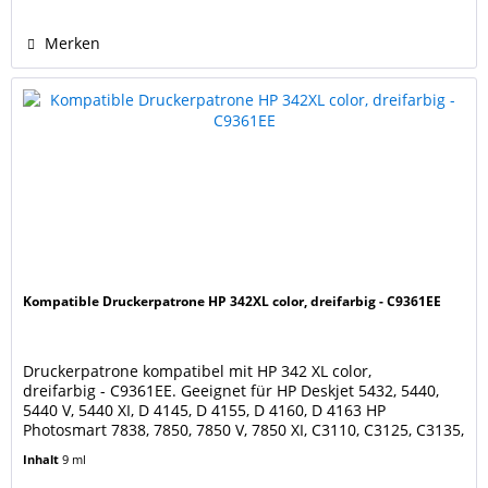
Merken
Kompatible Druckerpatrone HP 342XL color, dreifarbig - C9361EE
Druckerpatrone kompatibel mit HP 342 XL color,
dreifarbig - C9361EE. Geeignet für HP Deskjet 5432, 5440,
5440 V, 5440 XI, D 4145, D 4155, D 4160, D 4163 HP
Photosmart 7838, 7850, 7850 V, 7850 XI, C3110, C3125, C3135,
C3140, C3150, C3170, C3173, C3175, C3180, C3183, C3185,
Inhalt
9 ml
C3188, C3190, C3193, C3194, C4110, C4140, C4150, C4170,