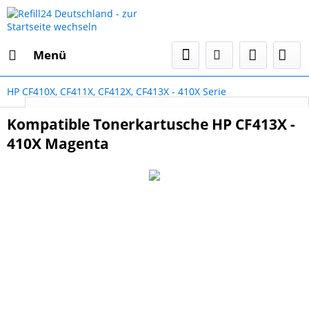
Menü
HP CF410X, CF411X, CF412X, CF413X - 410X Serie
Select Language
▼
Kompatible Tonerkartusche HP CF413X -
410X Magenta