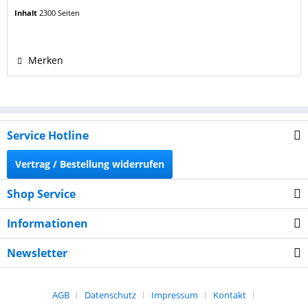
201A Magenta. Farbe: magenta / rot Seitenleistung: 2.300
Inhalt
2300 Seiten
Seiten (5% Bedeckung), wie eine originale HP Kartusche
CF403X, 201X Magenta. Unsere Tonerkartuschen...
Merken
Service Hotline
Vertrag / Bestellung widerrufen
Shop Service
Informationen
Newsletter
AGB
Datenschutz
Impressum
Kontakt