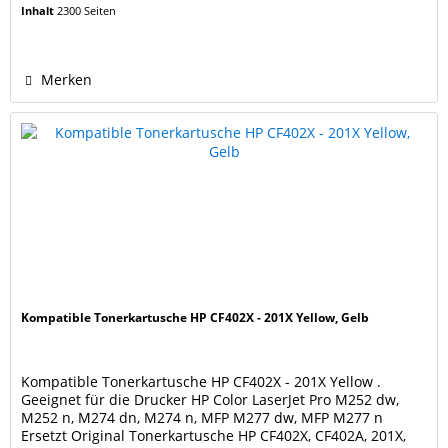
201A Cyan. Farbe: cyan / blau Seitenleistung: 2.300 Seiten
Inhalt
2300 Seiten
(5% Bedeckung), wie eine originale HP Kartusche CF401X,
201X Cyan. Unsere Tonerkartuschen werden nach...
Merken
Kompatible Tonerkartusche HP CF402X - 201X Yellow, Gelb
Kompatible Tonerkartusche HP CF402X - 201X Yellow .
Geeignet für die Drucker HP Color LaserJet Pro M252 dw,
M252 n, M274 dn, M274 n, MFP M277 dw, MFP M277 n
Ersetzt Original Tonerkartusche HP CF402X, CF402A, 201X,