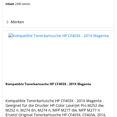
201A Yellow. Farbe: yellow / gelb Seitenleistung: 2.300
Inhalt
2300 Seiten
Seiten (5% Bedeckung), wie eine originale HP Kartusche
CF402X, 201X Yellow. Unsere Tonerkartuschen werden...
Merken
Kompatible Tonerkartusche HP CF403X - 201X Magenta
Kompatible Tonerkartusche HP CF403X - 201X Magenta .
Geeignet für die Drucker HP Color LaserJet Pro M252 dw,
M252 n, M274 dn, M274 n, MFP M277 dw, MFP M277 n
Ersetzt Original Tonerkartusche HP CF403X, CF403A, 201X,