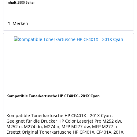
Inhalt
2800 Seiten
Seiten (5% Bedeckung), wie eine originale HP Kartusche
CF400X, 201X Black. Unsere Tonerkartuschen werden...
Merken
Kompatible Tonerkartusche HP CF401X - 201X Cyan
Kompatible Tonerkartusche HP CF401X - 201X Cyan .
Geeignet für die Drucker HP Color LaserJet Pro M252 dw,
M252 n, M274 dn, M274 n, MFP M277 dw, MFP M277 n
Ersetzt Original Tonerkartusche HP CF401X, CF401A, 201X,