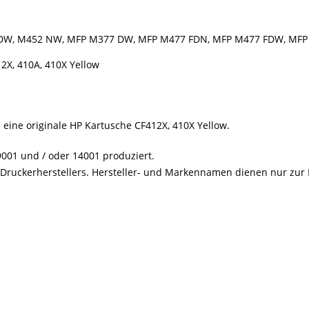
52 DW, M452 NW, MFP M377 DW, MFP M477 FDN, MFP M477 FDW, MF
2X, 410A, 410X Yellow
e eine originale HP Kartusche CF412X, 410X Yellow.
001 und / oder 14001 produziert.
s Druckerherstellers. Hersteller- und Markennamen dienen nur zur