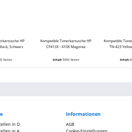
erkartusche HP
Kompatible Tonerkartusche HP
Kompatible Tone
Black, Schwarz
CF413X - 410X Magenta
TN-423 Yello
0 Seiten
Inhalt
5000 Seiten
Inhalt
4
ce
Informationen
ellen in D
AGB
ellen in A
Cookie-Einstellungen