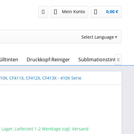
Mein Konto
0,00 €
Select Language
▼
ülltinten
Druckkopf-Reiniger
Sublimationstinte & Sub

10X, CF411X, CF412X, CF413X - 410X Serie
 Lager, Lieferzeit 1-2 Werktage zzgl. Versand