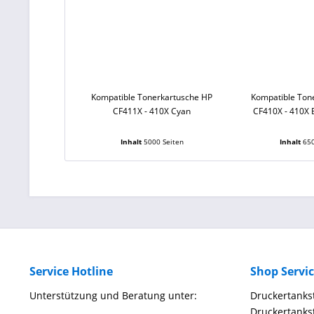
Kompatible Tonerkartusche HP
Kompatible Ton
CF411X - 410X Cyan
CF410X - 410X 
Inhalt
5000 Seiten
Inhalt
650
Service Hotline
Shop Servi
Unterstützung und Beratung unter:
Druckertankst
Druckertankst