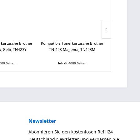
rkartusche Brother
Kompatible Tonerkartusche Brother
Kompatible Ton
w, Gelb, TN423Y
TN-423 Magenta, TN423M
TN-423 
000 Seiten
Inhalt
4000 Seiten
Inhalt
Newsletter
Abonnieren Sie den kostenlosen Refill24
Deutschland Newsletter und verpassen Sie