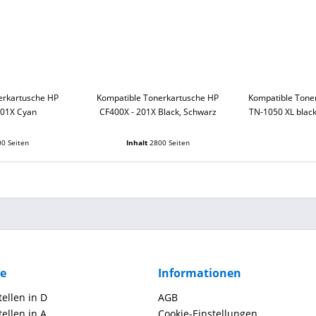
erkartusche HP
Kompatible Tonerkartusche HP
Kompatible Tone
201X Cyan
CF400X - 201X Black, Schwarz
TN-1050 XL blac
0 Seiten
Inhalt
2800 Seiten
ce
Informationen
ellen in D
AGB
ellen in A
Cookie-Einstellungen