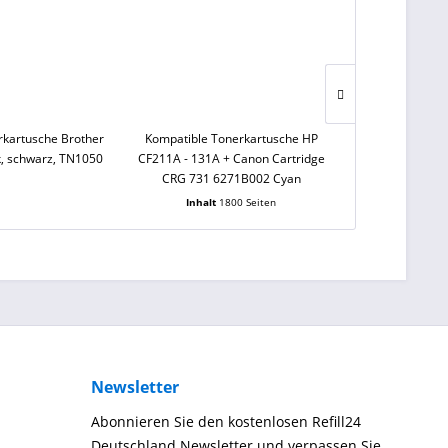
rkartusche Brother
Kompatible Tonerkartusche HP
Kompatible T
k, schwarz, TN1050
CF211A - 131A + Canon Cartridge
CF212A - 131A
CRG 731 6271B002 Cyan
CRG 731 6269
Inhalt
1800 Seiten
Inhalt
Newsletter
Abonnieren Sie den kostenlosen Refill24
Deutschland Newsletter und verpassen Sie