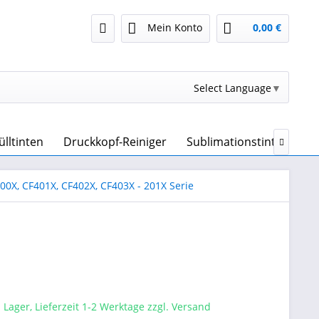
Mein Konto
0,00 €
Select Language
▼
ülltinten
Druckkopf-Reiniger
Sublimationstinte & Sub

00X, CF401X, CF402X, CF403X - 201X Serie
 Lager, Lieferzeit 1-2 Werktage zzgl. Versand