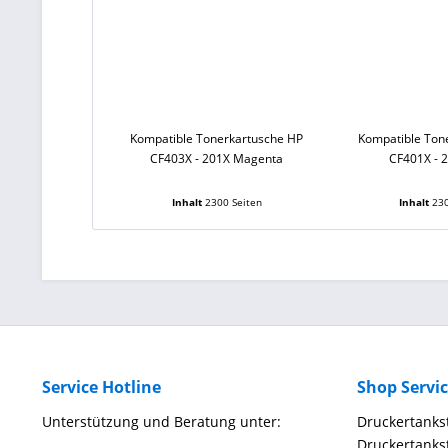
Kompatible Tonerkartusche HP
Kompatible Ton
CF403X - 201X Magenta
CF401X - 
Inhalt
2300 Seiten
Inhalt
230
Service Hotline
Shop Servi
Unterstützung und Beratung unter:
Druckertankst
Druckertankst