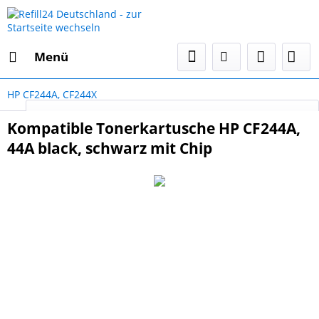
Menü
HP CF244A, CF244X
Select Language
▼
Kompatible Tonerkartusche HP CF244A,
44A black, schwarz mit Chip