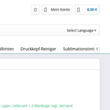
Mein Konto
0,00 €
Select Language
▼
lltinten
Druckkopf-Reiniger
Sublimationstinte & Subl

 Lager, Lieferzeit 1-2 Werktage zzgl. Versand