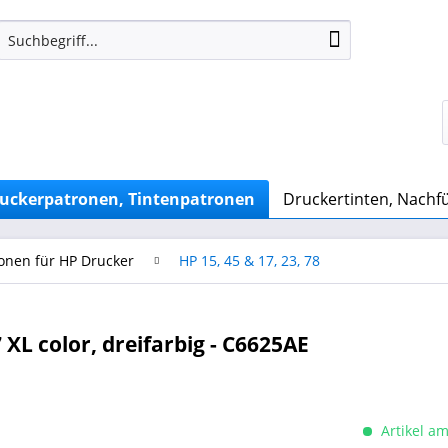
uckerpatronen, Tintenpatronen
Druckertinten, Nachfü
onen für HP Drucker
HP 15, 45 & 17, 23, 78
L color, dreifarbig - C6625AE
Artikel am