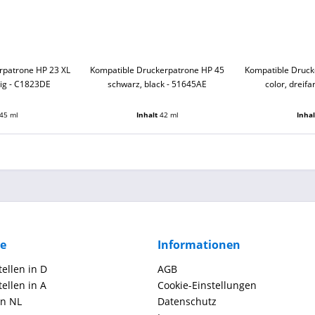
rpatrone HP 23 XL
Kompatible Druckerpatrone HP 45
Kompatible Druck
big - C1823DE
schwarz, black - 51645AE
color, dreif
45 ml
Inhalt
42 ml
Inha
ce
Informationen
ellen in D
AGB
ellen in A
Cookie-Einstellungen
in NL
Datenschutz