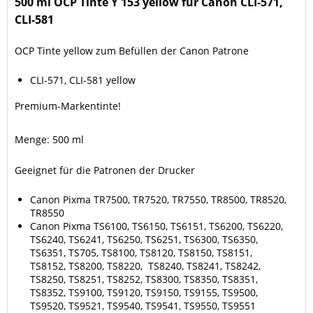
500 ml OCP Tinte Y 153 yellow für Canon CLI-571,
CLI-581
OCP Tinte yellow zum Befüllen der Canon Patrone
CLI-571, CLI-581 yellow
Premium-Markentinte!
Menge: 500 ml
Geeignet für die Patronen der Drucker
Canon Pixma TR7500, TR7520, TR7550, TR8500, TR8520,
TR8550
Canon Pixma TS6100, TS6150, TS6151, TS6200, TS6220,
TS6240, TS6241, TS6250, TS6251, TS6300, TS6350,
TS6351, TS705, TS8100, TS8120, TS8150, TS8151,
TS8152, TS8200, TS8220, TS8240, TS8241, TS8242,
TS8250, TS8251, TS8252, TS8300, TS8350, TS8351,
TS8352, TS9100, TS9120, TS9150, TS9155, TS9500,
TS9520, TS9521, TS9540, TS9541, TS9550, TS9551