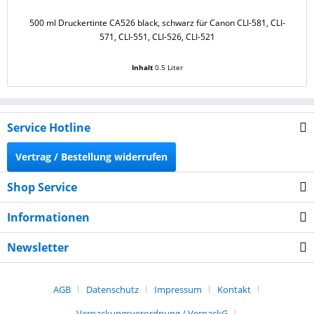
500 ml Druckertinte CA526 black, schwarz für Canon CLI-581, CLI-
1
571, CLI-551, CLI-526, CLI-521
Inhalt
0.5 Liter
Service Hotline
Vertrag / Bestellung widerrufen
Shop Service
Informationen
Newsletter
AGB
Datenschutz
Impressum
Kontakt
Verpackungsverordnung / VerpackG