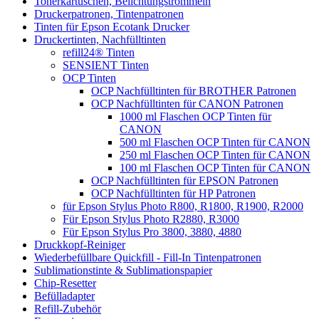
Tonerkartuschen, Belichtungstrommeln
Druckerpatronen, Tintenpatronen
Tinten für Epson Ecotank Drucker
Druckertinten, Nachfülltinten
refill24® Tinten
SENSIENT Tinten
OCP Tinten
OCP Nachfülltinten für BROTHER Patronen
OCP Nachfülltinten für CANON Patronen
1000 ml Flaschen OCP Tinten für
CANON
500 ml Flaschen OCP Tinten für CANON
250 ml Flaschen OCP Tinten für CANON
100 ml Flaschen OCP Tinten für CANON
OCP Nachfülltinten für EPSON Patronen
OCP Nachfülltinten für HP Patronen
für Epson Stylus Photo R800, R1800, R1900, R2000
Für Epson Stylus Photo R2880, R3000
Für Epson Stylus Pro 3800, 3880, 4880
Druckkopf-Reiniger
Wiederbefüllbare Quickfill - Fill-In Tintenpatronen
Sublimationstinte & Sublimationspapier
Chip-Resetter
Befülladapter
Refill-Zubehör