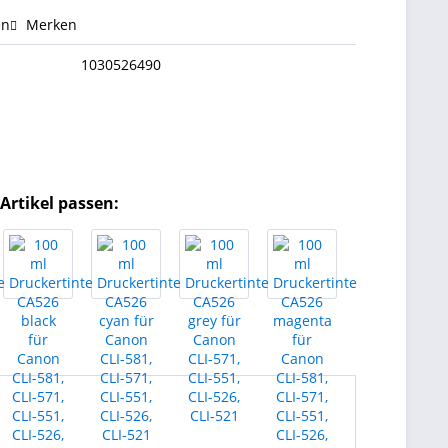
en
Merken
1030526490
Artikel passen: