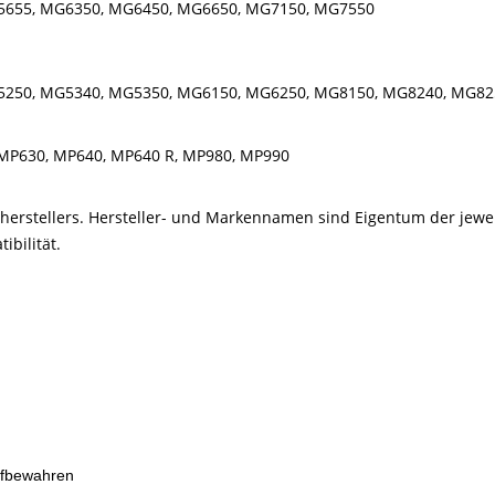
5655, MG6350, MG6450, MG6650, MG7150, MG7550
5250, MG5340, MG5350, MG6150, MG6250, MG8150, MG8240, MG82
MP630, MP640, MP640 R, MP980, MP990
kerherstellers. Hersteller- und Markennamen sind Eigentum der jew
bilität.
ufbewahren