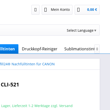
Mein Konto
0,00 €
Select Language
▼
lltinten
Druckkopf-Reiniger
Sublimationstinte & Sub

fill24® Nachfülltinten für CANON
 CLI-521
 Lager, Lieferzeit 1-2 Werktage zzgl. Versand