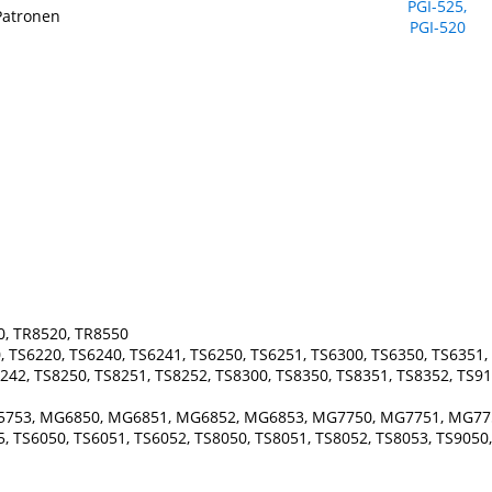
Patronen
0, TR8520, TR8550
 TS6220, TS6240, TS6241, TS6250, TS6251, TS6300, TS6350, TS6351, 
242, TS8250, TS8251, TS8252, TS8300, TS8350, TS8351, TS8352, TS91
5753, MG6850, MG6851, MG6852, MG6853, MG7750, MG7751, MG77
 TS6050, TS6051, TS6052, TS8050, TS8051, TS8052, TS8053, TS9050