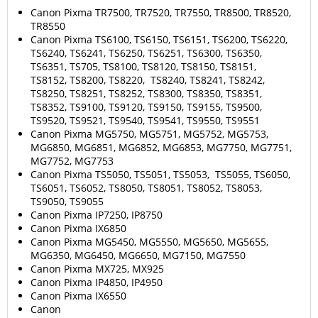
Canon Pixma TR7500, TR7520, TR7550, TR8500, TR8520,
TR8550
Canon Pixma TS6100, TS6150, TS6151, TS6200, TS6220,
TS6240, TS6241, TS6250, TS6251, TS6300, TS6350,
TS6351, TS705, TS8100, TS8120, TS8150, TS8151,
TS8152, TS8200, TS8220, TS8240, TS8241, TS8242,
TS8250, TS8251, TS8252, TS8300, TS8350, TS8351,
TS8352, TS9100, TS9120, TS9150, TS9155, TS9500,
TS9520, TS9521, TS9540, TS9541, TS9550, TS9551
Canon Pixma MG5750, MG5751, MG5752, MG5753,
MG6850, MG6851, MG6852, MG6853, MG7750, MG7751,
MG7752, MG7753
Canon Pixma TS5050, TS5051, TS5053, TS5055, TS6050,
TS6051, TS6052, TS8050, TS8051, TS8052, TS8053,
TS9050, TS9055
Canon Pixma IP7250, IP8750
Canon Pixma IX6850
Canon Pixma MG5450, MG5550, MG5650, MG5655,
MG6350, MG6450, MG6650, MG7150, MG7550
Canon Pixma MX725, MX925
Canon Pixma IP4850, IP4950
Canon Pixma IX6550
Canon