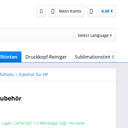
Mein Konto
0,00 €
Select Language
▼
lltinten
Druckkopf-Reiniger
Sublimationstinte & Sub

füllsets + Zubehör für HP
 Zubehör
 Lager, Lieferzeit 1-2 Werktage zzgl. Versand