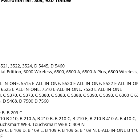
 Patronen Nr. 364, 920 Yellow
521, 3522, 3524, D 5445, D 5460
ial Edition, 6000 Wireless, 6500, 6500 A, 6500 A Plus, 6500 Wireless,
L-IN-ONE, 5515 E-ALL-IN-ONE, 5520 E ALL-IN-ONE, 5522 E ALL-IN-ON
, 6525 E ALL-IN-ONE, 7510 E-ALL-IN-ONE, 7520 E ALL-IN-ONE
 C 5370, C 5373, C 5380, C 5383, C 5388, C 5390, C 5393, C 6300 C 6
, D 5468, D 7500 D 7560
 B, B 209 C
 B 210, B 210 A, B 210 B, B 210 C, B 210 E, B 210 B 410 A, B 410 C, 
, Touchsmart WEB, Touchsmart WEB C 309 N
9 C, B 109 D, B 109 E, B 109 F, B 109 G, B 109 N, E-ALL-IN-ONE B 1
 F