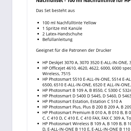
Nachfüllset
-
100 ml Nachfülltinte für HP
Das Set besteht aus
100 ml Nachfülltinte Yellow
1 Spritze mit Kanüle
2 Latex-Handschuhe
Befüllanleitung
Geeignet für die Patronen der Drucker
HP Deskjet 3070 A, 3070 3520 E-ALL-IN-ONE, 3
HP Officejet 4610, 4620, 4622, 6000, 6000 spec
Wireless, 7515
HP Photosmart 5510 E-ALL-IN-ONE, 5514 E-AL
6500, 6510 E-ALL-IN-ONE, 6520 E ALL-IN-ONE
HP Photosmart B 109 A, B 8550, C 5300 C 5324,
HP Photosmart D 5400 D 5445, D 5460, D 5463
HP Photosmart Estation, Estation C 510 A
HP Photosmart Plus, Plus B 200 B 209 A, B 209
HP Photosmart Premium B 010 A, B 010 B, B 010
C, C 410 D, C 410 E, C 410 FAX, FAX C 309 A
HP Photosmart Wireless B 109 A, B 109 B, B 10
D, E-ALL-IN-ONE B 110 E, E-ALL-IN-ONE B 110