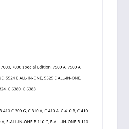
 7000, 7000 special Edition, 7500 A, 7500 A
E, 5524 E ALL-IN-ONE, 5525 E ALL-IN-ONE,
324, C 6380, C 6383
B 410 C 309 G, C 310 A, C 410 A, C 410 B, C 410
10 A, E-ALL-IN-ONE B 110 C, E-ALL-IN-ONE B 110