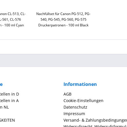
anon CL-513, CL-
Nachfüllset für Canon PG-512, PG-
L-561, CL-576
540, PG-545, PG-560, PG-575
 - 100 ml Cyan
Druckerpatronen - 100 ml Black
ce
Informationen
ellen in D
AGB
ellen in A
Cookie-Einstellungen
in NL
Datenschutz
Impressum
GKEITEN
Versand- & Zahlungsbedingunge
Widerrufsrecht, Widerrufsformul