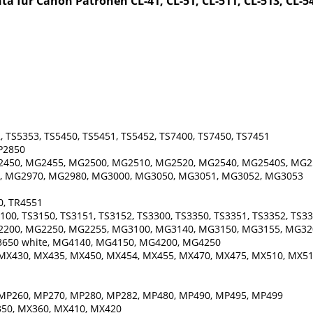
a für Canon Patronen CL-41, CL-51, CL-511, CL-513, CL-54
 TS5353, TS5450, TS5451, TS5452, TS7400, TS7450, TS7451
IP2850
450, MG2455, MG2500, MG2510, MG2520, MG2540, MG2540S, MG2
, MG2970, MG2980, MG3000, MG3050, MG3051, MG3052, MG3053
0, TR4551
100, TS3150, TS3151, TS3152, TS3300, TS3350, TS3351, TS3352, TS33
200, MG2250, MG2255, MG3100, MG3140, MG3150, MG3155, MG32
650 white, MG4140, MG4150, MG4200, MG4250
MX430, MX435, MX450, MX454, MX455, MX470, MX475, MX510, MX51
MP260, MP270, MP280, MP282, MP480, MP490, MP495, MP499
50, MX360, MX410, MX420