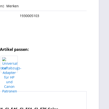
en
Merken
1930005103
Artikel passen: