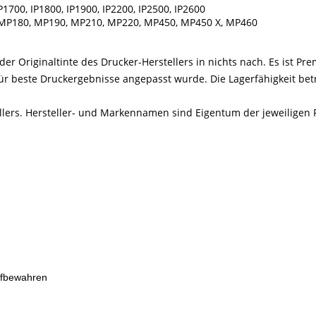
P1700, IP1800, IP1900, IP2200, IP2500, IP2600
MP180, MP190, MP210, MP220, MP450, MP450 X, MP460
er Originaltinte des Drucker-Herstellers in nichts nach. Es ist Prem
r beste Druckergebnisse angepasst wurde. Die Lagerfähigkeit beträ
ellers. Hersteller- und Markennamen sind Eigentum der jeweiligen 
ufbewahren