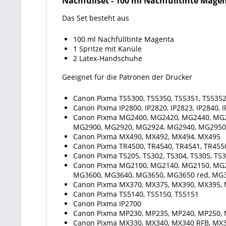
Nachfüllset
-
100 ml Nachfülltinte Magent
Das Set besteht aus
100 ml Nachfülltinte Magenta
1 Spritze mit Kanüle
2 Latex-Handschuhe
Geeignet für die Patronen der Drucker
Canon Pixma TS5300, TS5350, TS5351, TS5352,
Canon Pixma IP2800, IP2820, IP2823, IP2840, 
Canon Pixma MG2400, MG2420, MG2440, MG2
MG2900, MG2920, MG2924, MG2940, MG2950
Canon Pixma MX490, MX492, MX494, MX495
Canon Pixma TR4500, TR4540, TR4541, TR455
Canon Pixma TS205, TS302, TS304, TS305, TS3
Canon Pixma MG2100, MG2140, MG2150, MG2
MG3600, MG3640, MG3650, MG3650 red, MG3
Canon Pixma MX370, MX375, MX390, MX395, 
Canon Pixma TS5140, TS5150, TS5151
Canon Pixma IP2700
Canon Pixma MP230, MP235, MP240, MP250, 
Canon Pixma MX330, MX340, MX340 RFB, MX3