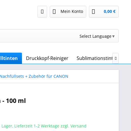
Mein Konto
0,00 €
Select Language
▼
lltinten
Druckkopf-Reiniger
Sublimationstinte & Sub

 Nachfüllsets + Zubehör für CANON
 - 100 ml
 Lager, Lieferzeit 1-2 Werktage zzgl. Versand