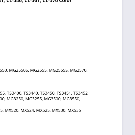
1, CL-546, CL-561, CL-576
Color
550, MG2550S, MG2555, MG2555S, MG2570,
55, TS3400, TS3440, TS3450, TS3451, TS3452
00, MG3250, MG3255, MG3500, MG3550,
5, MX520, MX524, MX525, MX530, MX535