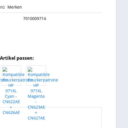
en
Merken
7010009714
Artikel passen: