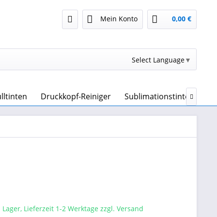
Mein Konto
0,00 €
Select Language
▼
lltinten
Druckkopf-Reiniger
Sublimationstinte & Subl

 Lager, Lieferzeit 1-2 Werktage zzgl. Versand