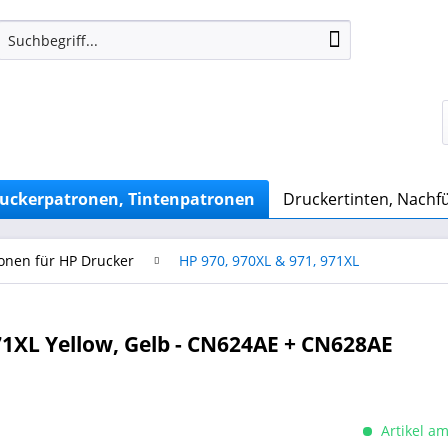
uckerpatronen, Tintenpatronen
Druckertinten, Nachfü
onen für HP Drucker
HP 970, 970XL & 971, 971XL
1XL Yellow, Gelb - CN624AE + CN628AE
Artikel am