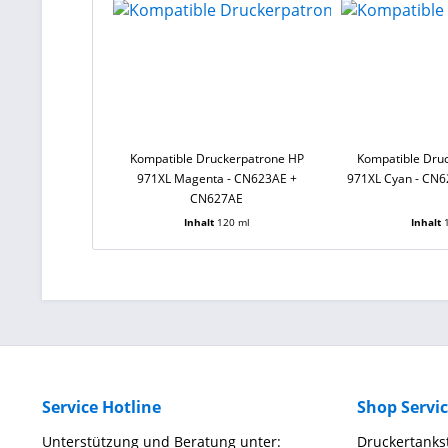
Kompatible Druckerpatrone HP
Kompatible Dru
971XL Magenta - CN623AE +
971XL Cyan - CN
CN627AE
Inhalt
120 ml
Inhalt
Service Hotline
Shop Servi
Unterstützung und Beratung unter:
Druckertankst