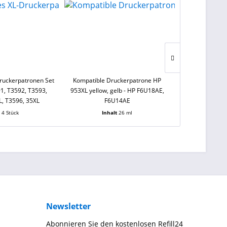
ruckerpatronen Set
Kompatible Druckerpatrone HP
Kompatible D
1, T3592, T3593,
953XL yellow, gelb - HP F6U18AE,
953XL magen
L, T3596, 35XL
F6U14AE
F6
t
4 Stück
Inhalt
26 ml
Inh
Newsletter
Abonnieren Sie den kostenlosen Refill24