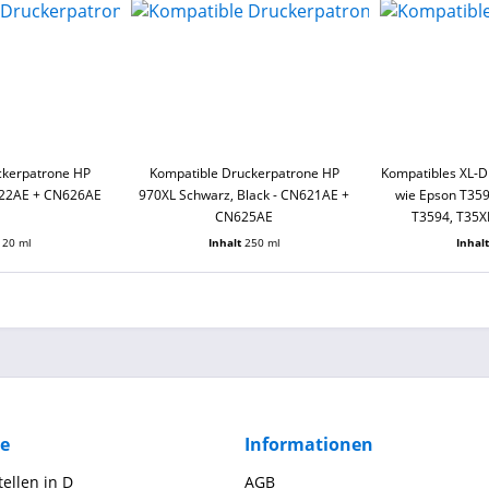
ckerpatrone HP
Kompatible Druckerpatrone HP
Kompatibles XL-D
622AE + CN626AE
970XL Schwarz, Black - CN621AE +
wie Epson T359
CN625AE
T3594, T35X
120 ml
Inhalt
250 ml
Inhal
ce
Informationen
ellen in D
AGB