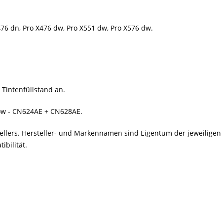
476 dn, Pro X476 dw, Pro X551 dw, Pro X576 dw.
 Tintenfüllstand an.
llow - CN624AE + CN628AE.
stellers. Hersteller- und Markennamen sind Eigentum der jeweilig
bilität.