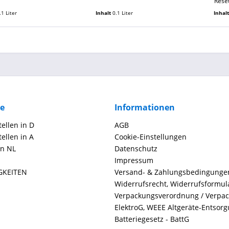
Rese
.1 Liter
Inhalt
0.1 Liter
Inhal
ce
Informationen
ellen in D
AGB
ellen in A
Cookie-Einstellungen
in NL
Datenschutz
Impressum
GKEITEN
Versand- & Zahlungsbedingunge
Widerrufsrecht, Widerrufsformul
Verpackungsverordnung / Verpa
ElektroG, WEEE Altgeräte-Entsor
Batteriegesetz - BattG