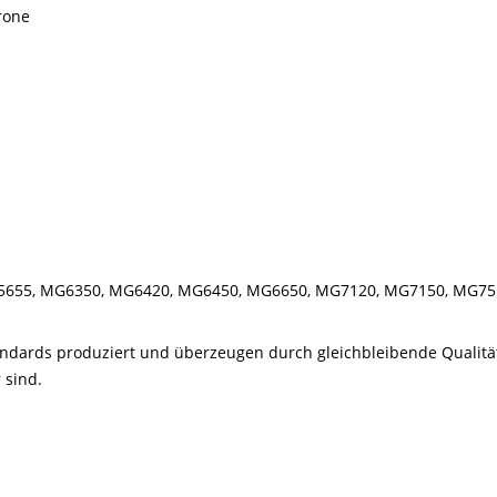
rone
5655, MG6350, MG6420, MG6450, MG6650, MG7120, MG7150, MG75
andards
produziert und
überzeugen durch gleichbleibende Qualität
 sind.