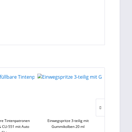
are Tintenpatronen
Einwegspritze 3-teilig mit
Einwegsprit
 CLI-551 mit Auto
Gummikolben 20 ml
Gummik