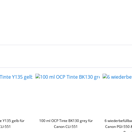
e Y135 gelb für
100 ml OCP Tinte BK130 grey für
6 wiederbefüllb
LI-551
Canon CLI-551
Canon PGI-550 &