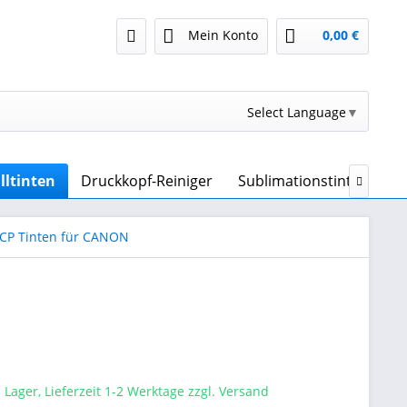
Mein Konto
0,00 €
Select Language
▼
lltinten
Druckkopf-Reiniger
Sublimationstinte & Sub

OCP Tinten für CANON
 Lager, Lieferzeit 1-2 Werktage zzgl. Versand