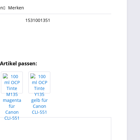
en
Merken
1531001351
Artikel passen: