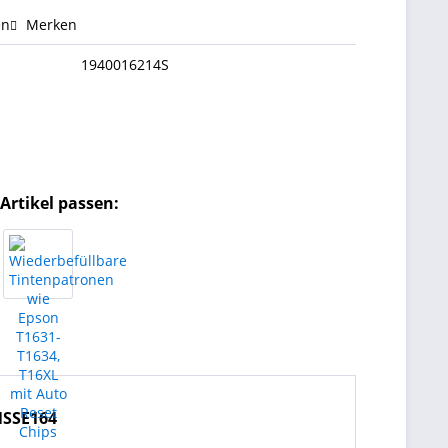
en
Merken
1940016214S
Artikel passen:
NSSE164