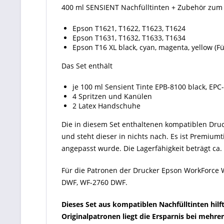
400 ml SENSIENT Nachfülltinten + Zubehör zum 
Epson T1621, T1622, T1623, T1624
Epson T1631, T1632, T1633, T1634
Epson T16 XL black, cyan, magenta, yellow (Fü
Das Set enthält
je 100 ml Sensient Tinte EPB-8100 black, EP
4 Spritzen und Kanülen
2 Latex Handschuhe
Die in diesem Set enthaltenen kompatiblen Druck
und steht dieser in nichts nach. Es ist Premium
angepasst wurde. Die Lagerfähigkeit beträgt ca.
Für die Patronen der Drucker Epson WorkForce
DWF, WF-2760 DWF.
Dieses Set aus kompatiblen Nachfülltinten hil
Originalpatronen liegt die Ersparnis bei mehre