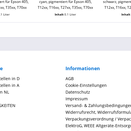
rt für Epson 405,
cyan, pigmentiert für Epson 405,
schwarz, pigment
xx, T35xx, T70xx
T12xx, T16xx, T27xx, T35xx, T70xx
T12xx, T16xx, T
.1 Liter
Inhalt
0.1 Liter
Inhal
ce
Informationen
ellen in D
AGB
ellen in A
Cookie-Einstellungen
in NL
Datenschutz
Impressum
GKEITEN
Versand- & Zahlungsbedingunge
Widerrufsrecht, Widerrufsformul
Verpackungsverordnung / Verpa
ElektroG, WEEE Altgeräte-Entsor