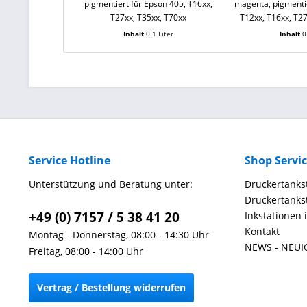
pigmentiert für Epson 405, T16xx,
magenta, pigmentie
T27xx, T35xx, T70xx
T12xx, T16xx, T27
Inhalt
0.1 Liter
Inhalt
0
Service Hotline
Shop Servi
Unterstützung und Beratung unter:
Druckertankst
Druckertankst
+49 (0) 7157 / 5 38 41 20
Inkstationen 
Kontakt
Montag - Donnerstag, 08:00 - 14:30 Uhr
NEWS - NEUI
Freitag, 08:00 - 14:00 Uhr
Vertrag / Bestellung widerrufen