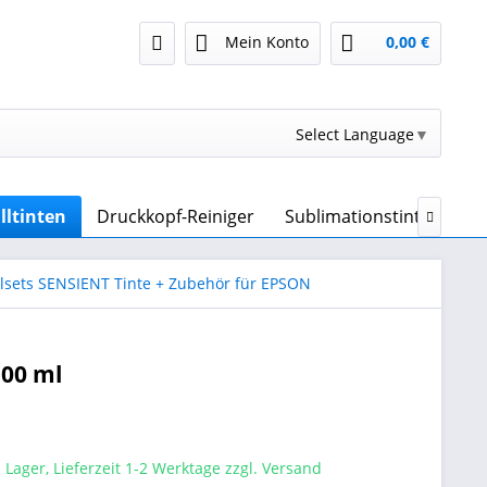
Mein Konto
0,00 €
Select Language
▼
lltinten
Druckkopf-Reiniger
Sublimationstinte & Sub

lsets SENSIENT Tinte + Zubehör für EPSON
100 ml
 Lager, Lieferzeit 1-2 Werktage zzgl. Versand