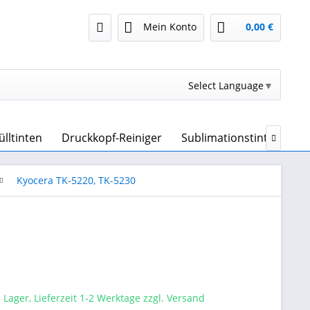
Mein Konto
0,00 €
Select Language
▼
ülltinten
Druckkopf-Reiniger
Sublimationstinte & Sub

Kyocera TK-5220, TK-5230
 Lager, Lieferzeit 1-2 Werktage zzgl. Versand