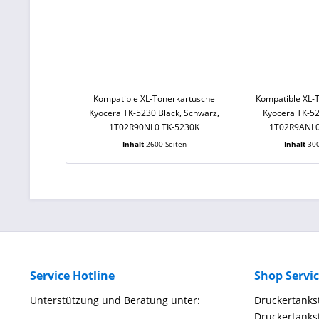
Kompatible XL-Tonerkartusche
Kompatible XL-
Kyocera TK-5230 Black, Schwarz,
Kyocera TK-5
1T02R90NL0 TK-5230K
1T02R9ANL0
Inhalt
2600 Seiten
Inhalt
300
Service Hotline
Shop Servi
Unterstützung und Beratung unter:
Druckertankst
Druckertankst