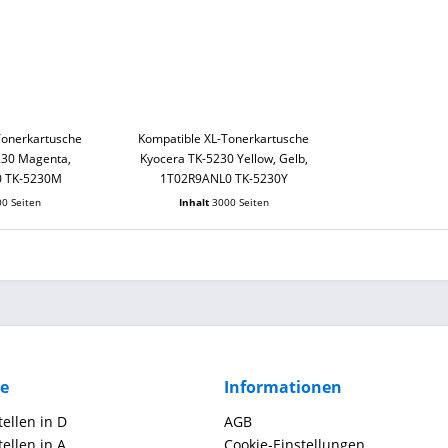
Tonerkartusche
Kompatible XL-Tonerkartusche
230 Magenta,
Kyocera TK-5230 Yellow, Gelb,
 TK-5230M
1T02R9ANL0 TK-5230Y
0 Seiten
Inhalt
3000 Seiten
ce
Informationen
ellen in D
AGB
ellen in A
Cookie-Einstellungen