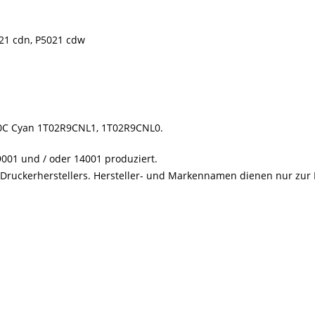
21 cdn, P5021 cdw
230C Cyan 1T02R9CNL1, 1T02R9CNL0.
001 und / oder 14001 produziert.
s Druckerherstellers. Hersteller- und Markennamen dienen nur zur