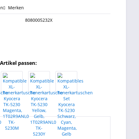
en
Merken
8080005232X
Artikel passen: