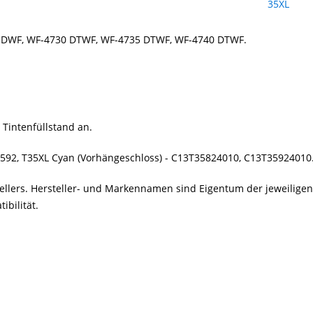
 DWF, WF-4730 DTWF, WF-4735 DTWF, WF-4740 DTWF.
 Tintenfüllstand an.
3592, T35XL Cyan (Vorhängeschloss) - C13T35824010, C13T35924010
stellers. Hersteller- und Markennamen sind Eigentum der jeweilig
bilität.