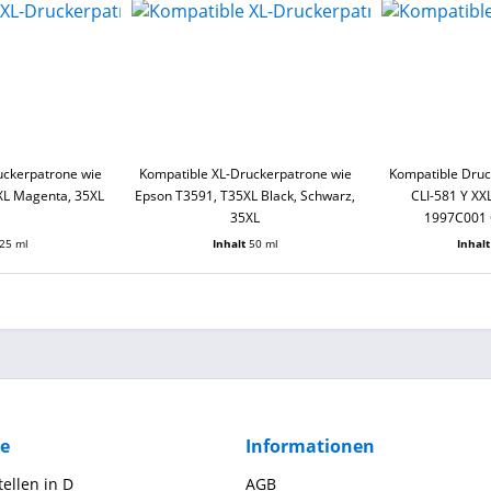
uckerpatrone wie
Kompatible XL-Druckerpatrone wie
Kompatible Dru
XL Magenta, 35XL
Epson T3591, T35XL Black, Schwarz,
CLI-581 Y XXL
35XL
1997C001 
25 ml
Inhalt
50 ml
Inhal
ce
Informationen
ellen in D
AGB