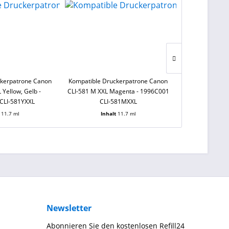
ckerpatrone Canon
Kompatible Druckerpatrone Canon
Kompatible Dr
 Yellow, Gelb -
CLI-581 M XXL Magenta - 1996C001
PGI-580 PGBK X
CLI-581YXXL
CLI-581MXXL
1970C001 
t
11.7 ml
Inhalt
11.7 ml
Inha
Newsletter
Abonnieren Sie den kostenlosen Refill24