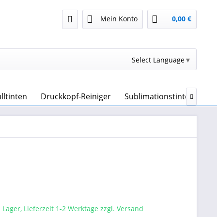
Mein Konto
0,00 €
Select Language
▼
lltinten
Druckkopf-Reiniger
Sublimationstinte & Subl

 Lager, Lieferzeit 1-2 Werktage zzgl. Versand