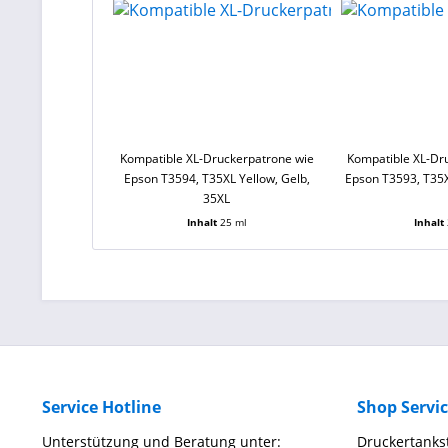
Kompatible XL-Druckerpatrone wie
Kompatible XL-Dr
Epson T3594, T35XL Yellow, Gelb,
Epson T3593, T35
35XL
Inhalt
25 ml
Inhalt
Service Hotline
Shop Servi
Unterstützung und Beratung unter:
Druckertankst