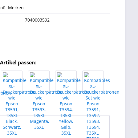
en
Merken
7040003592
Artikel passen: