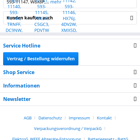
593-11147, W8X8P,...
mehr
Kunden kauften auch
Service Hotline
Vertrag / Bestellung widerrufen
Shop Service
Informationen
Newsletter
AGB
Datenschutz
Impressum
Kontakt
Verpackungsverordnung / VerpackG
ElektroG, WEEE Altgeräte-Entsorgung
Batteriegesetz - BattG