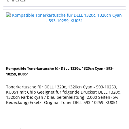
Kompatible Tonerkartusche für DELL 1320c, 1320cn Cyan - 593-
10259, KU051
Tonerkartusche für DELL 1320c, 1320cn Cyan - 593-10259,
KU051 mit Chip Geeignet für folgende Drucker: DELL 1320c,
1320cn Farbe: cyan / blau Seitenleistung: 2.000 Seiten (5%
Bedeckung) Ersetzt Original Toner DELL 593-10259, KU051
Unsere Tonerkartuschen werden nach DIN/ISO 9001 und /
oder 14001 produziert. Diese Kartusche ist keine
Originalkartusche des Druckerherstellers....