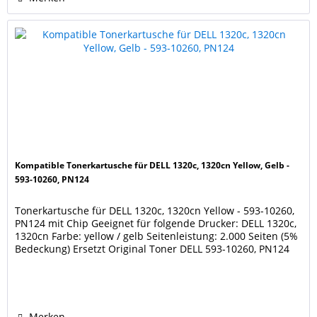
Kompatible Tonerkartusche für DELL 1320c, 1320cn Yellow, Gelb -
593-10260, PN124
Tonerkartusche für DELL 1320c, 1320cn Yellow - 593-10260,
PN124 mit Chip Geeignet für folgende Drucker: DELL 1320c,
1320cn Farbe: yellow / gelb Seitenleistung: 2.000 Seiten (5%
Bedeckung) Ersetzt Original Toner DELL 593-10260, PN124
Unsere Tonerkartuschen werden nach DIN/ISO 9001 und /
oder 14001 produziert. Diese Kartusche ist keine
Originalkartusche des Druckerherstellers....
Merken