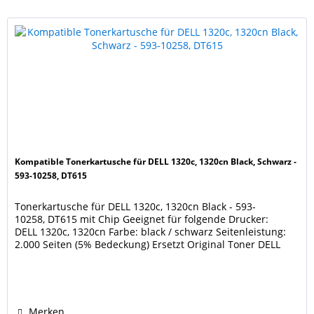
Kompatible Tonerkartusche für DELL 1320c, 1320cn Black, Schwarz -
593-10258, DT615
Tonerkartusche für DELL 1320c, 1320cn Black - 593-
10258, DT615 mit Chip Geeignet für folgende Drucker:
DELL 1320c, 1320cn Farbe: black / schwarz Seitenleistung:
2.000 Seiten (5% Bedeckung) Ersetzt Original Toner DELL
593-10258, DT615 Unsere Tonerkartuschen werden nach
DIN/ISO 9001 und / oder 14001 produziert. Diese Kartusche
ist keine Originalkartusche des...
Merken