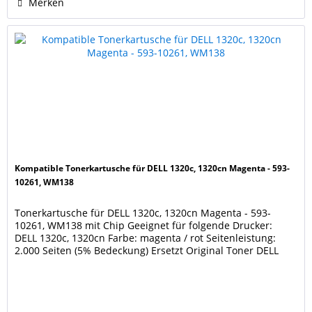
Merken
Kompatible Tonerkartusche für DELL 1320c, 1320cn Magenta - 593-
10261, WM138
Tonerkartusche für DELL 1320c, 1320cn Magenta - 593-
10261, WM138 mit Chip Geeignet für folgende Drucker:
DELL 1320c, 1320cn Farbe: magenta / rot Seitenleistung:
2.000 Seiten (5% Bedeckung) Ersetzt Original Toner DELL
593-10261, WM138 Unsere Tonerkartuschen werden nach
DIN/ISO 9001 und / oder 14001 produziert. Diese Kartusche
ist keine Originalkartusche des...