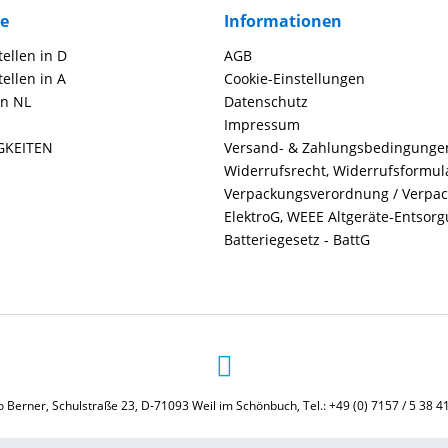
ce
Informationen
ellen in D
AGB
ellen in A
Cookie-Einstellungen
in NL
Datenschutz
Impressum
GKEITEN
Versand- & Zahlungsbedingunge
Widerrufsrecht, Widerrufsformul
Verpackungsverordnung / Verpa
ElektroG, WEEE Altgeräte-Entsor
Batteriegesetz - BattG
 Berner, Schulstraße 23, D-71093 Weil im Schönbuch, Tel.: +49 (0) 7157 / 5 38 4