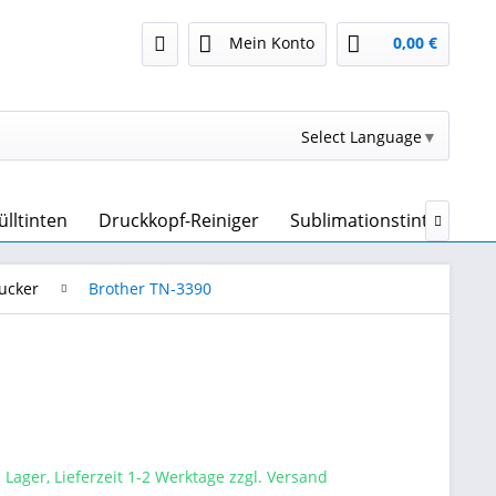
Mein Konto
0,00 €
Select Language
▼
ülltinten
Druckkopf-Reiniger
Sublimationstinte & Sub

ucker
Brother TN-3390
 Lager, Lieferzeit 1-2 Werktage zzgl. Versand