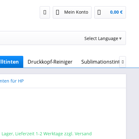
Mein Konto
0,00 €
Select Language
▼
lltinten
Druckkopf-Reiniger
Sublimationstinte & Sub

nten für HP
 Lager, Lieferzeit 1-2 Werktage zzgl. Versand