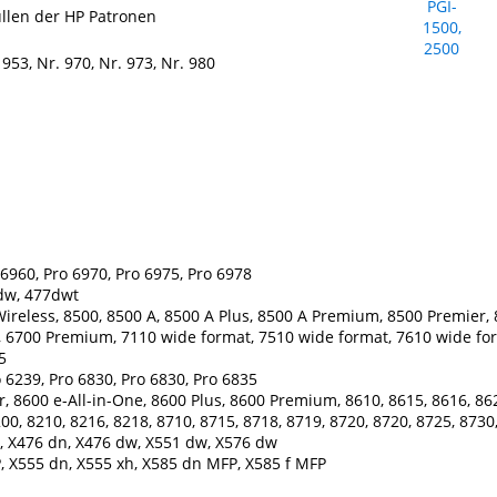
llen der HP Patronen
 953, Nr. 970, Nr. 973, Nr. 980
 6960, Pro 6970, Pro 6975, Pro 6978
dw, 477dwt
Wireless, 8500, 8500 A, 8500 A Plus, 8500 A Premium, 8500 Premier,
ne, 6700 Premium, 7110 wide format, 7510 wide format, 7610 wide fo
5
o 6239, Pro 6830, Pro 6830, Pro 6835
r, 8600 e-All-in-One, 8600 Plus, 8600 Premium, 8610, 8615, 8616, 86
00, 8210, 8216, 8218, 8710, 8715, 8718, 8719, 8720, 8720, 8725, 8730
0, X476 dn, X476 dw, X551 dw, X576 dw
P, X555 dn, X555 xh, X585 dn MFP, X585 f MFP