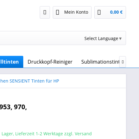
Mein Konto
0,00 €
Select Language
▼
lltinten
Druckkopf-Reiniger
Sublimationstinte & Sub

chen SENSIENT Tinten für HP
953, 970,
 Lager, Lieferzeit 1-2 Werktage zzgl. Versand