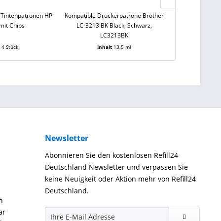
 Tintenpatronen HP
Kompatible Druckerpatrone Brother
0,1 L Sensient 
mit Chips
LC-3213 BK Black, Schwarz,
903, 933, 935, 
LC3213BK
980, Canon
t
4 Stück
Inhalt
13.5 ml
Inha
Newsletter
Abonnieren Sie den kostenlosen Refill24
Deutschland Newsletter und verpassen Sie
keine Neuigkeit oder Aktion mehr von Refill24
Deutschland.
n
ar