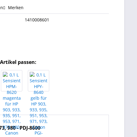
en
Merken
1410008601
Artikel passen:
73, 980 - PDJ-8600