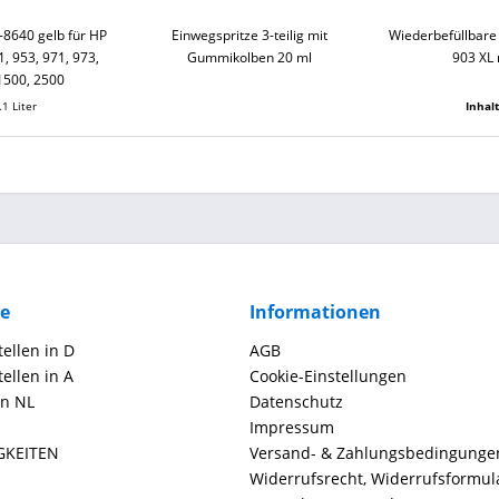
-8640 gelb für HP
Einwegspritze 3-teilig mit
Wiederbefüllbare
1, 953, 971, 973,
Gummikolben 20 ml
903 XL 
1500, 2500
.1 Liter
Inhal
ce
Informationen
ellen in D
AGB
ellen in A
Cookie-Einstellungen
in NL
Datenschutz
Impressum
GKEITEN
Versand- & Zahlungsbedingunge
Widerrufsrecht, Widerrufsformul