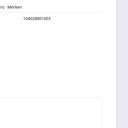
en
Merken
104028801003