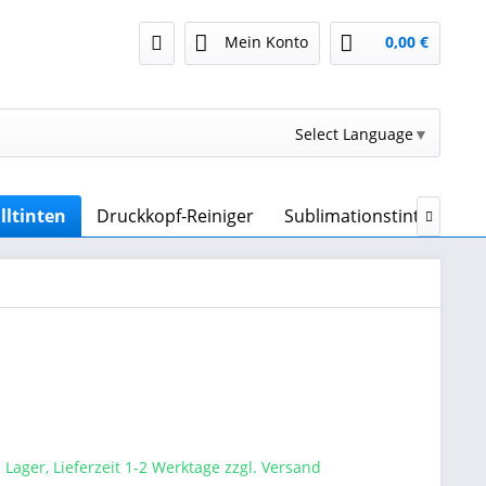
Mein Konto
0,00 €
Select Language
▼
lltinten
Druckkopf-Reiniger
Sublimationstinte & Sub

 Lager, Lieferzeit 1-2 Werktage zzgl. Versand