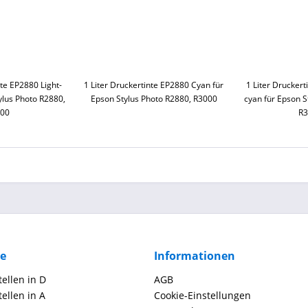
nte EP2880 Light-
1 Liter Druckertinte EP2880 Cyan für
1 Liter Druckert
ylus Photo R2880,
Epson Stylus Photo R2880, R3000
cyan für Epson S
00
R
ce
Informationen
ellen in D
AGB
ellen in A
Cookie-Einstellungen