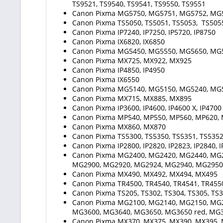
TS9521, TS9540, TS9541, TS9550, TS9551
Canon Pixma MG5750, MG5751, MG5752, MG
Canon Pixma TS5050, TS5051, TS5053, TS5055,
Canon Pixma IP7240, IP7250, IP5720, IP8750
Canon Pixma IX6820, IX6850
Canon Pixma MG5450, MG5550, MG5650, MG
Canon Pixma MX725, MX922, MX925
Canon Pixma IP4850, IP4950
Canon Pixma IX6550
Canon Pixma MG5140, MG5150, MG5240, MG
Canon Pixma MX715, MX885, MX895
Canon Pixma IP3600, IP4600, IP4600 X, IP4700
Canon Pixma MP540, MP550, MP560, MP620, 
Canon Pixma MX860, MX870
Canon Pixma TS5300, TS5350, TS5351, TS5352,
Canon Pixma IP2800, IP2820, IP2823, IP2840, 
Canon Pixma MG2400, MG2420, MG2440, MG2
MG2900, MG2920, MG2924, MG2940, MG2950
Canon Pixma MX490, MX492, MX494, MX495
Canon Pixma TR4500, TR4540, TR4541, TR455
Canon Pixma TS205, TS302, TS304, TS305, TS3
Canon Pixma MG2100, MG2140, MG2150, MG2
MG3600, MG3640, MG3650, MG3650 red, MG3
Canon Pixma MX370, MX375, MX390, MX395, 