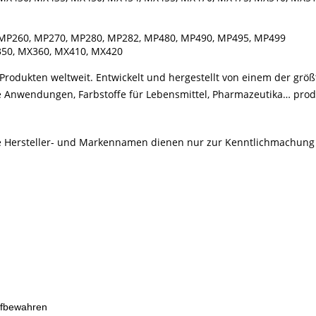
MP260, MP270, MP280, MP282, MP480, MP490, MP495, MP499
50, MX360, MX410, MX420
rodukten weltweit. Entwickelt und hergestellt von einem der größ
le Anwendungen, Farbstoffe für Lebensmittel, Pharmazeutika… produ
Alle Hersteller- und Markennamen dienen nur zur Kenntlichmachung
ufbewahren