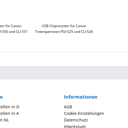
ter für Canon
USB Chipresetter für Canon
I-550 und CLI-551
Tintenpatronen PGI-525 und CLI-526
ce
Informationen
ellen in D
AGB
ellen in A
Cookie-Einstellungen
in NL
Datenschutz
Impressum