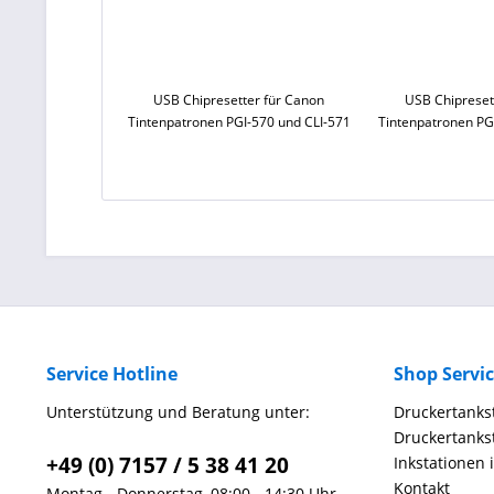
USB Chipresetter für Canon
USB Chipreset
Tintenpatronen PGI-570 und CLI-571
Tintenpatronen PG
Service Hotline
Shop Servi
Unterstützung und Beratung unter:
Druckertankst
Druckertankst
+49 (0) 7157 / 5 38 41 20
Inkstationen 
Kontakt
Montag - Donnerstag, 08:00 - 14:30 Uhr