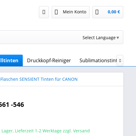
Mein Konto
0,00 €
Select Language
▼
lltinten
Druckkopf-Reiniger
Sublimationstinte & Sub

 Flaschen SENSIENT Tinten für CANON
561 -546
 Lager, Lieferzeit 1-2 Werktage zzgl. Versand