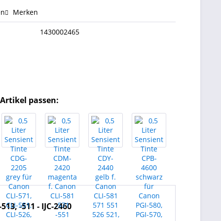
en
Merken
1430002465
Artikel passen:
513, -511 - IJC-2460