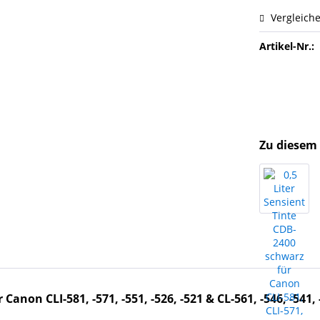
Vergleich
Artikel-Nr.:
Zu diesem 
Canon CLI-581, -571, -551, -526, -521 & CL-561, -546, -541, -