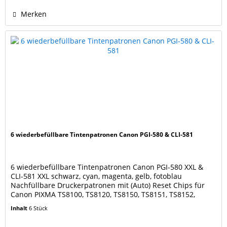
Merken
6 wiederbefüllbare Tintenpatronen Canon PGI-580 & CLI-581
6 wiederbefüllbare Tintenpatronen Canon PGI-580 XXL &
CLI-581 XXL schwarz, cyan, magenta, gelb, fotoblau
Nachfüllbare Druckerpatronen mit (Auto) Reset Chips für
Canon PIXMA TS8100, TS8120, TS8150, TS8151, TS8152,
TS8200, TS8220, TS8240, TS8241, TS8242, TS8250, TS8251,
Inhalt
6 Stück
TS8252, TS8300, TS8350, TS8351, TS8352, TS9100, TS9120,
TS9150, TS9155. Ersetzen die Canon Druckerpatronen...