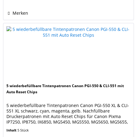
551XL BK photo-black, CLI-551XL C cyan, CLI-
551XL M magenta, CLI-551XL Y yellow,...
Merken
5 wiederbefüllbare Tintenpatronen Canon PGI-550 & CLI-551 mit
Auto Reset Chips
5 wiederbefüllbare Tintenpatronen Canon PGI-550 XL & CLI-
551 XL schwarz, cyan, magenta, gelb. Nachfüllbare
Druckerpatronen mit Auto Reset Chips für Canon Pixma
IP7250, IP8750, IX6850, MG5450, MG5550, MG5650, MG5655,
MG6350, MG6450, MG6650, MG7150, MG7550, MX725,
Inhalt
5 Stück
MX925. Ersetzen die Canon Druckerpatronen PGI-550PGBK