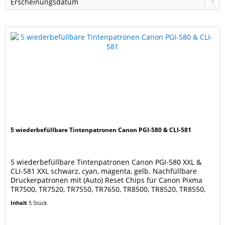
5 wiederbefüllbare Tintenpatronen Canon PGI-580 & CLI-581
5 wiederbefüllbare Tintenpatronen Canon PGI-580 XXL &
CLI-581 XXL schwarz, cyan, magenta, gelb. Nachfüllbare
Druckerpatronen mit (Auto) Reset Chips für Canon Pixma
TR7500, TR7520, TR7550, TR7650, TR8500, TR8520, TR8550,
TR8551, TR8600, TR8620, TR8650 Canon Pixma TS6100,
Inhalt
5 Stück
TS6150, TS6151, TS6200, TS6220, TS6240, TS6241, TS6250,
TS6251, TS6300, TS6350, TS6351, TS705, TS9500,...