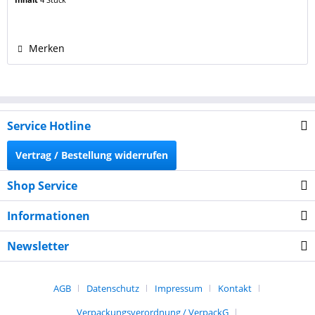
RESET-CHIPS bestückt. Sie resetten sich nach jedem
Befüllen selbständig und zeigen dann erneut...
Merken
Service Hotline
Vertrag / Bestellung widerrufen
Shop Service
Informationen
Newsletter
AGB
Datenschutz
Impressum
Kontakt
Verpackungsverordnung / VerpackG