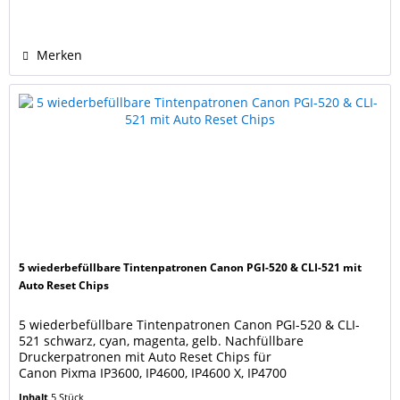
magenta, yellow, grey. Füllmengen: PGI-525 black 19 ml, CLI-
526 cyan, magenta, yellow, black, gray jeweils...
Merken
5 wiederbefüllbare Tintenpatronen Canon PGI-520 & CLI-521 mit
Auto Reset Chips
5 wiederbefüllbare Tintenpatronen Canon PGI-520 & CLI-
521 schwarz, cyan, magenta, gelb. Nachfüllbare
Druckerpatronen mit Auto Reset Chips für
Canon Pixma IP3600, IP4600, IP4600 X, IP4700
Canon Pixma MP540, MP550, MP560, MP620, MP630, MP640, MP
Inhalt
5 Stück