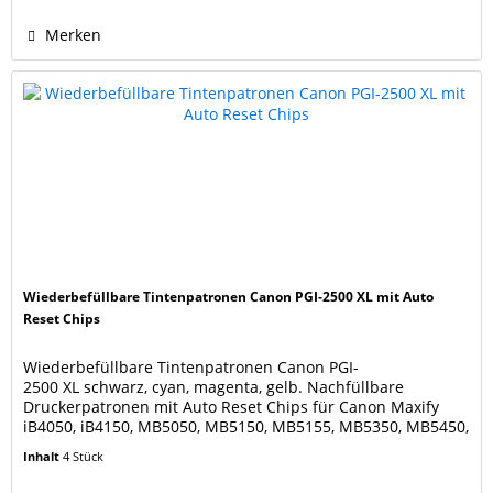
Merken
Wiederbefüllbare Tintenpatronen Canon PGI-2500 XL mit Auto
Reset Chips
Wiederbefüllbare Tintenpatronen Canon PGI-
2500 XL schwarz, cyan, magenta, gelb. Nachfüllbare
Druckerpatronen mit Auto Reset Chips für Canon Maxify
iB4050, iB4150, MB5050, MB5150, MB5155, MB5350, MB5450,
MB5455 Ersetzen die original Canon Druckerpatronen PGI-
Inhalt
4 Stück
2500 XLBK black, XLC cyan, XLM magenta, XLY yellow.
Füllmengen: black 70 ml, cyan, magenta, yellow jeweils 20