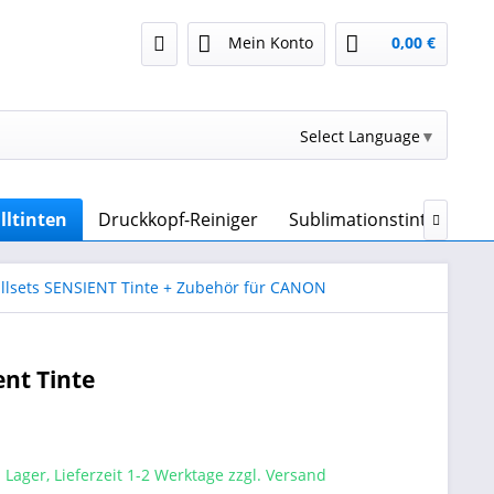
Mein Konto
0,00 €
Select Language
▼
lltinten
Druckkopf-Reiniger
Sublimationstinte & Sub

llsets SENSIENT Tinte + Zubehör für CANON
ent Tinte
 Lager, Lieferzeit 1-2 Werktage zzgl. Versand