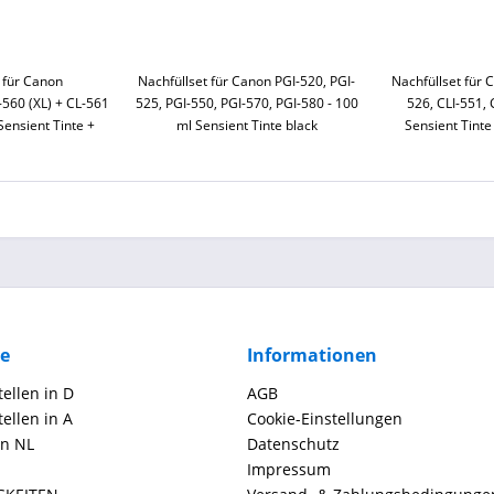
 für Canon
Nachfüllset für Canon PGI-520, PGI-
Nachfüllset für 
560 (XL) + CL-561
525, PGI-550, PGI-570, PGI-580 - 100
526, CLI-551, 
 Sensient Tinte +
ml Sensient Tinte black
Sensient Tint
hör
ce
Informationen
ellen in D
AGB
ellen in A
Cookie-Einstellungen
in NL
Datenschutz
Impressum