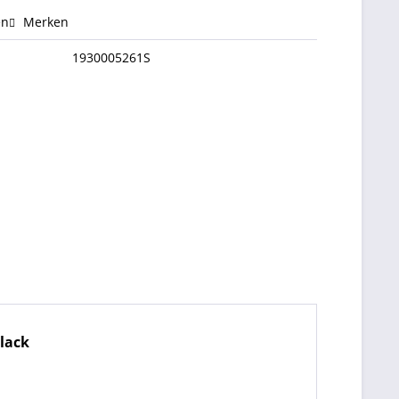
en
Merken
1930005261S
lack