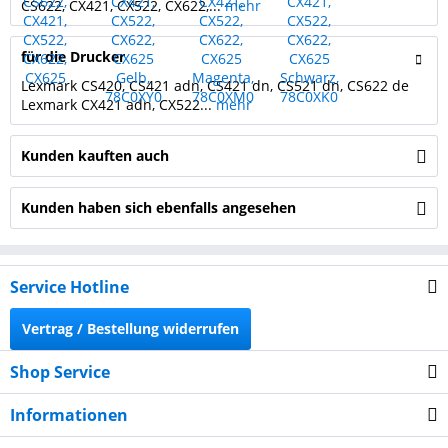
CS622, CX421, CX522, CX622,...
mehr
für die Drucker
Lexmark CS420, CS421 adn, CS421 dn, CS521 dn, CS622 de
Lexmark CX421 adn, CX522...
mehr
Kunden kauften auch
Kunden haben sich ebenfalls angesehen
Service Hotline
Vertrag / Bestellung widerrufen
Shop Service
Informationen